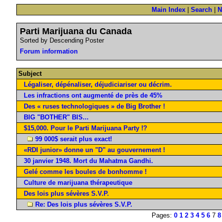
Main Index
|
Search
|
N
Parti Marijuana du Canada
Sorted by Descending Poster
Forum information
Subject
Légaliser, dépénaliser, déjudiciariser ou décrim.
Les infractions ont augmenté de près de 45%
Des « ruses technologiques » de Big Brother !
BIG "BOTHER" BIS...
$15,000. Pour le Parti Marijuana Party !?
99 000$ serait plus exact!
«RDI junior» donne un "D" au gouvernement !
30 janvier 1948. Mort du Mahatma Gandhi.
Gelé comme les boules de bonhomme !
Culture de marijuana thérapeutique
Des lois plus sévères S.V.P.
Re: Des lois plus sévères S.V.P.
Pages:
0
1
2
3
4
5
6
7
8