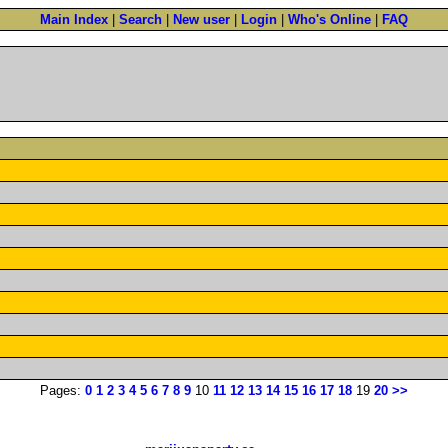
Main Index
|
Search
|
New user
|
Login
|
Who's Online
|
FAQ
Pages:
0
1
2
3
4
5
6
7
8
9
10
11
12
13
14
15
16
17
18
19
20
>>