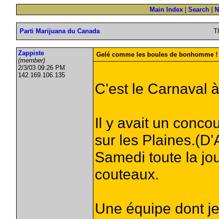
Main Index
|
Search
|
N
Parti Marijuana du Canada
T
Zappiste
Gelé comme les boules de bonhomme !
(member)
2/3/03 09:26 PM
142.169.106.135
C'est le Carnaval 
Il y avait un conco
sur les Plaines.(D'
Samedi toute la jou
couteaux.
Une équipe dont je