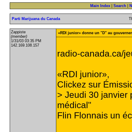
Main Index
|
Search
|
N
Parti Marijuana du Canada
T
Zappiste
«RDI junior» donne un "D" au gouverne
(member)
1/31/03 03:35 PM
142.169.108.157
radio-canada.ca/j
«RDI junior»,
Clickez sur Émissi
> Jeudi 30 janvier
médical"
Flin Flonnais un éc