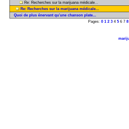
Re: Recherches sur la marijuana médicale...
Re: Recherches sur la marijuana médicale...
Quoi de plus énervant qu'une chanson plate...
Pages:
0
1
2
3
4
5
6 7
8
marij