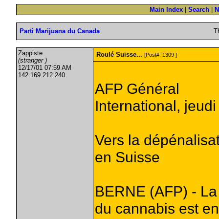
Main Index
|
Search
|
N
Parti Marijuana du Canada
T
Zappiste
Roulé Suisse...
[Post#: 1309 ]
(stranger )
12/17/01 07:59 AM
142.169.212.240
AFP Général
International, jeu
Vers la dépénalisa
en Suisse
BERNE (AFP) - La 
du cannabis est en