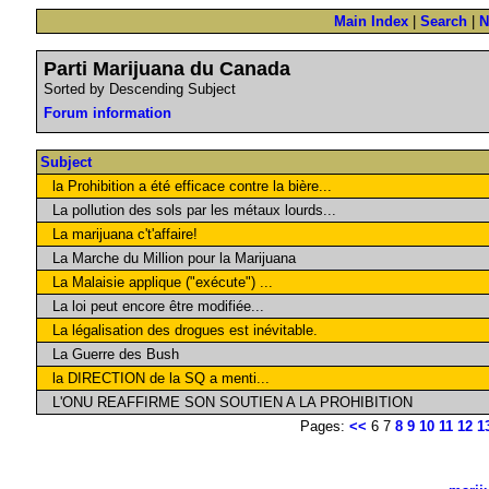
Main Index
|
Search
|
N
Parti Marijuana du Canada
Sorted by Descending Subject
Forum information
Subject
la Prohibition a été efficace contre la bière...
La pollution des sols par les métaux lourds...
La marijuana c't'affaire!
La Marche du Million pour la Marijuana
La Malaisie applique ("exécute") ...
La loi peut encore être modifiée...
La légalisation des drogues est inévitable.
La Guerre des Bush
la DIRECTION de la SQ a menti...
L'ONU REAFFIRME SON SOUTIEN A LA PROHIBITION
Pages:
<<
6 7
8
9
10
11
12
1