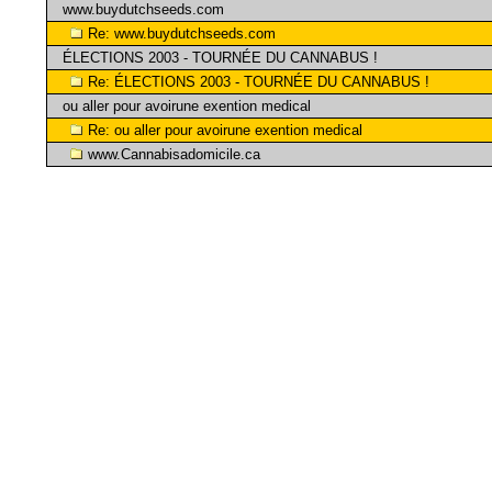
www.buydutchseeds.com
Re: www.buydutchseeds.com
ÉLECTIONS 2003 - TOURNÉE DU CANNABUS !
Re: ÉLECTIONS 2003 - TOURNÉE DU CANNABUS !
ou aller pour avoirune exention medical
Re: ou aller pour avoirune exention medical
www.Cannabisadomicile.ca