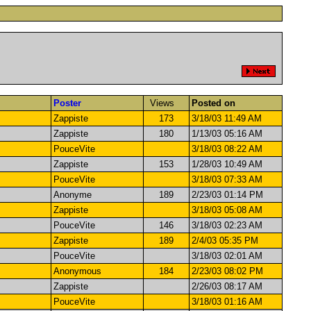
Poster
Views
Posted on
Zappiste
173
3/18/03 11:49 AM
Zappiste
180
1/13/03 05:16 AM
PouceVite
3/18/03 08:22 AM
Zappiste
153
1/28/03 10:49 AM
PouceVite
3/18/03 07:33 AM
Anonyme
189
2/23/03 01:14 PM
Zappiste
3/18/03 05:08 AM
PouceVite
146
3/18/03 02:23 AM
Zappiste
189
2/4/03 05:35 PM
PouceVite
3/18/03 02:01 AM
Anonymous
184
2/23/03 08:02 PM
Zappiste
2/26/03 08:17 AM
PouceVite
3/18/03 01:16 AM