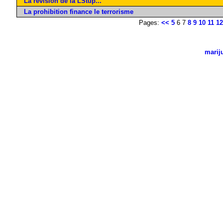
La révision de la LStup...
La prohibition finance le terrorisme
Pages:
<<
5
6 7
8
9
10
11
12
marij