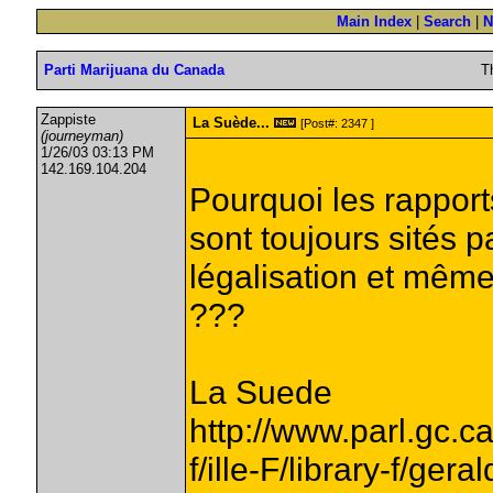
Main Index
|
Search
|
N
Parti Marijuana du Canada
T
Zappiste
La Suède...
[Post#: 2347 ]
(journeyman)
1/26/03 03:13 PM
142.169.104.204
Pourquoi les rapport
sont toujours sités p
légalisation et même
???
La Suede
http://www.parl.gc.
f/ille-F/library-f/gera