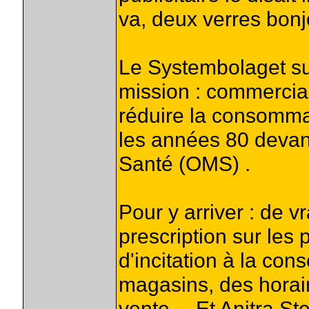
va, deux verres bonjo
Le Systembolaget su
mission : commerciali
réduire la consomma
les années 80 devant
Santé (OMS) .
Pour y arriver : de 
prescription sur les 
d'incitation à la co
magasins, des horaire
vente… Et Anitra Ste