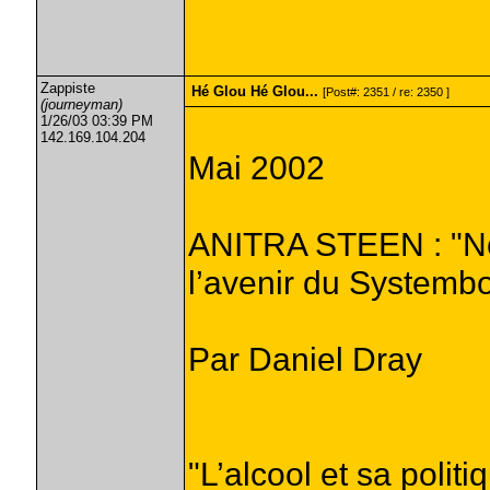
Zappiste
Hé Glou Hé Glou...
[Post#: 2351 / re: 2350 ]
(journeyman)
1/26/03 03:39 PM
142.169.104.204
Mai 2002
ANITRA STEEN : "No
l’avenir du Systembo
Par Daniel Dray
"L’alcool et sa polit