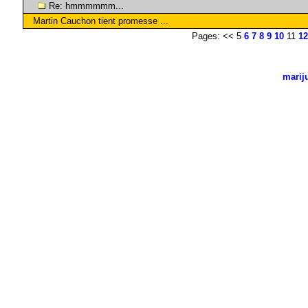
Re: hmmmmmm...
Martin Cauchon tient promesse ...
Pages: << 5
6
7
8
9
10
11
12
marij