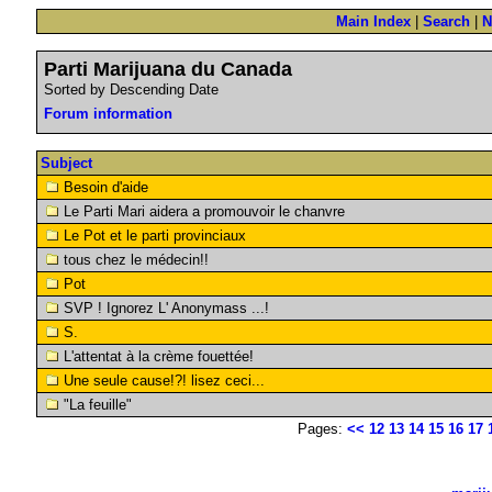
Main Index
|
Search
|
N
Parti Marijuana du Canada
Sorted by Descending Date
Forum information
Subject
Besoin d'aide
Le Parti Mari aidera a promouvoir le chanvre
Le Pot et le parti provinciaux
tous chez le médecin!!
Pot
SVP ! Ignorez L' Anonymass ...!
S.
L'attentat à la crème fouettée!
Une seule cause!?! lisez ceci...
"La feuille"
Pages:
<<
12
13
14
15
16
17