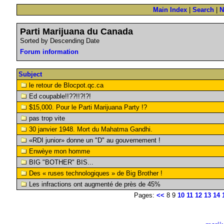
Main Index
|
Search
|
N
Parti Marijuana du Canada
Sorted by Descending Date
Forum information
Subject
le retour de Blocpot.qc.ca
Ed coupable!!??!!?!?!
$15,000. Pour le Parti Marijuana Party !?
pas trop vite
30 janvier 1948. Mort du Mahatma Gandhi.
«RDI junior» donne un "D" au gouvernement !
Enwèye mon homme
BIG "BOTHER" BIS...
Des « ruses technologiques » de Big Brother !
Les infractions ont augmenté de près de 45%
Pages:
<<
8 9
10
11
12
13
14