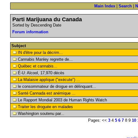
Main Index
|
Search
|
N
Parti Marijuana du Canada
Sorted by Descending Date
Forum information
Subject
IN d'être pour la décrim...
Cannabis Manley regrette de...
Québec et cannabis...
É-U: Alcool, 17,970 décès
La Malaisie applique ("exécute") ...
le consommateur de drogue en délinquant...
Santé Cannada est anémique ...
Le Rapport Mondial 2003 de Human Rights Watch
Traiter les droguée en malades
Washington soutenu par...
Pages: <<
3
4
5
6
7
8 9
10