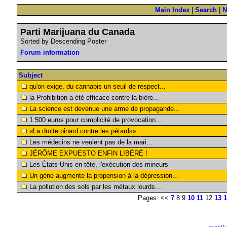
Main Index
|
Search
|
N
Parti Marijuana du Canada
Sorted by Descending Poster
Forum information
Subject
qu'on exige, du cannabis un seuil de respect...
la Prohibition a été efficace contre la bière...
La science est devenue une arme de propagande...
1.500 euros pour complicité de provocation...
«La droite pinard contre les pétards»
Les médecins ne veulent pas de la mari...
JÉRÔME EXPUESTO ENFIN LIBÉRÉ !
Les États-Unis en tête, l'exécution des mineurs
Un gène augmente la propension à la dépression...
La pollution des sols par les métaux lourds...
Pages: <<
7
8 9
10
11
12
13
1