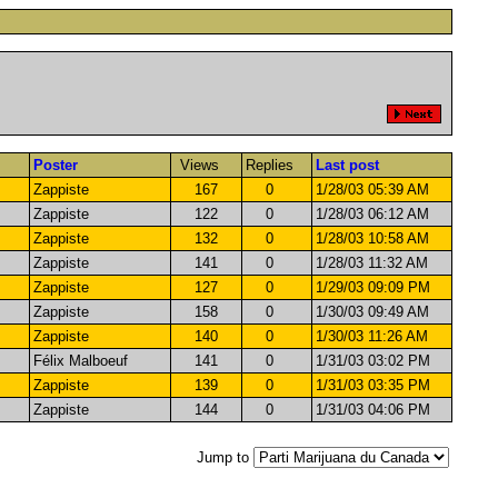
Poster
Views
Replies
Last post
Zappiste
167
0
1/28/03 05:39 AM
Zappiste
122
0
1/28/03 06:12 AM
Zappiste
132
0
1/28/03 10:58 AM
Zappiste
141
0
1/28/03 11:32 AM
Zappiste
127
0
1/29/03 09:09 PM
Zappiste
158
0
1/30/03 09:49 AM
Zappiste
140
0
1/30/03 11:26 AM
Félix Malboeuf
141
0
1/31/03 03:02 PM
Zappiste
139
0
1/31/03 03:35 PM
Zappiste
144
0
1/31/03 04:06 PM
Jump to