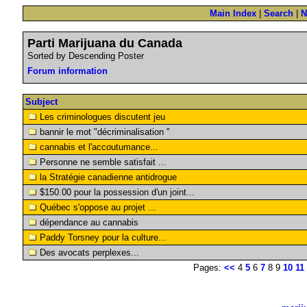
Main Index
|
Search
|
N
Parti Marijuana du Canada
Sorted by Descending Poster
Forum information
Subject
Les criminologues discutent jeu
bannir le mot "décriminalisation "
cannabis et l'accoutumance...
Personne ne semble satisfait ...
la Stratégie canadienne antidrogue
$150.00 pour la possession d'un joint...
Québec s'oppose au projet ...
dépendance au cannabis
Paddy Torsney pour la culture...
Des avocats perplexes...
Pages:
<<
4
5
6
7
8 9
10
11