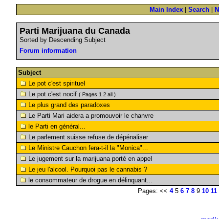
Main Index
|
Search
|
N
Parti Marijuana du Canada
Sorted by Descending Subject
Forum information
Subject
Le pot c'est spirituel
Le pot c'est nocif
( Pages 1 2 all )
Le plus grand des paradoxes
Le Parti Mari aidera a promouvoir le chanvre
le Parti en général...
Le parlement suisse refuse de dépénaliser
Le Ministre Cauchon fera-t-il la "Monica"...
Le jugement sur la marijuana porté en appel
Le jeu l'alcool. Pourquoi pas le cannabis ?
le consommateur de drogue en délinquant...
Pages: <<
4
5
6
7
8
9
10
11