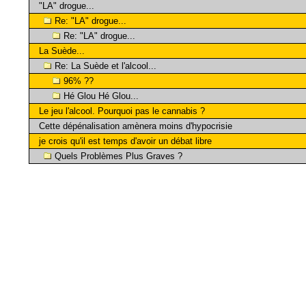
"LA" drogue...
Re: "LA" drogue...
Re: "LA" drogue...
La Suède...
Re: La Suède et l'alcool...
96% ??
Hé Glou Hé Glou...
Le jeu l'alcool. Pourquoi pas le cannabis ?
Cette dépénalisation amènera moins d'hypocrisie
je crois qu'il est temps d'avoir un débat libre
Quels Problèmes Plus Graves ?