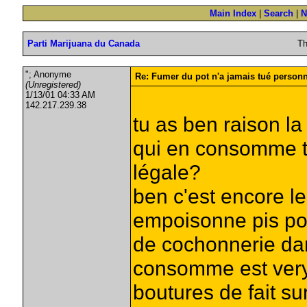
Main Index
|
Search
|
N
Parti Marijuana du Canada
Th
"; Anonyme
Re: Fumer du pot n'a jamais tué person
(Unregistered)
1/13/01 04:33 AM
142.217.239.38
tu as ben raison la
qui en consomme t
légale?
ben c'est encore l
empoisonne pis pour
de cochonnerie dan
consomme est very 
boutures de fait su