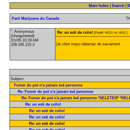
Main Index
|
Search
|
N
Parti Marijuana du Canada
Th
"; Anonymous
Re: un esti de colis!
[Post#: 4413 / re: 4411 ]
(Unregistered)
3/1/05 10:29 AM
j'ai chier mayo tabarnac de sacrament
209.105.210.3
Subject
Fumer du pot n'a jamais tué personne
Re: Fumer du pot n'a jamais tué personne
Re: Fumer du pot n'a jamais tué personne *DELETED* *DE
Re: un esti de colis!
Re: un esti de colis!
Re: un esti de colis!
Re: un esti de colis!
Re: un esti de colis!