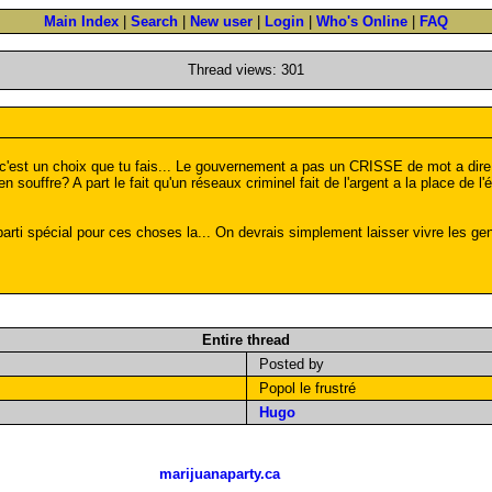
Main Index
|
Search
|
New user
|
Login
|
Who's Online
|
FAQ
Thread views: 301
c'est un choix que tu fais... Le gouvernement a pas un CRISSE de mot a dire 
 souffre? A part le fait qu'un réseaux criminel fait de l'argent a la place de l'é
parti spécial pour ces choses la... On devrais simplement laisser vivre les ge
Entire thread
Posted by
Popol le frustré
Hugo
marijuanaparty.ca