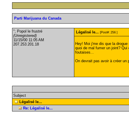
Parti Marijuana du Canada
"; Popol le frustré
Légalisé le...
[Post#: 256 ]
(Unregistered)
11/15/00 11:05 AM
Hey! Moi j'me dis que la drogue 
207.253.201.18
quoi de mal fumer un joint? Qui en
foutaises...
On devrait pas avoir à créer un 
Subject
Légalisé le...
Re: Légalisé le...