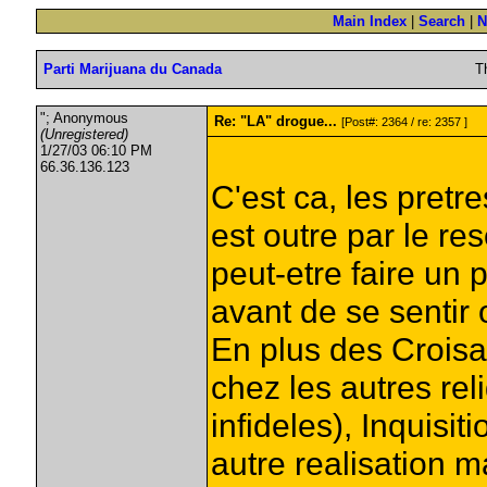
Main Index
|
Search
|
N
Parti Marijuana du Canada
T
"; Anonymous
Re: "LA" drogue...
[Post#: 2364 / re: 2357 ]
(Unregistered)
1/27/03 06:10 PM
66.36.136.123
C'est ca, les pretre
est outre par le re
peut-etre faire un 
avant de se sentir 
En plus des Croisa
chez les autres rel
infideles), Inquisit
autre realisation 