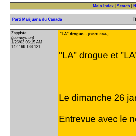
Main Index
|
Search
|
N
Parti Marijuana du Canada
T
Zappiste
"LA" drogue...
[Post#: 2344 ]
(journeyman)
1/26/03 06:15 AM
142.169.188.121
"LA" drogue et "LA" 
Le dimanche 26 ja
Entrevue avec le 