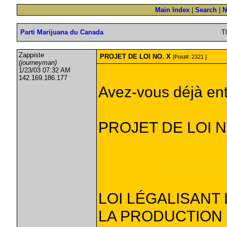
Main Index
|
Search
|
N
Parti Marijuana du Canada
T
Zappiste
PROJET DE LOI NO. X
[Post#: 2321 ]
(journeyman)
1/23/03 07:32 AM
142.169.186.177
Avez-vous déjà ent
PROJET DE LOI N
LOI LÉGALISANT
LA PRODUCTION 