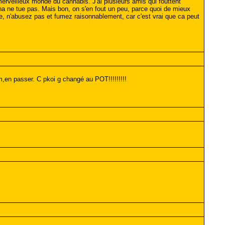
merveilleux monde du cannabis. J'ai plusieurs amis qui fouttent
uana ne tue pas. Mais bon, on s'en fout un peu, parce quoi de mieux
, n'abusez pas et fumez raisonnablement, car c'est vrai que ca peut
m,en passer. C pkoi g changé au POT!!!!!!!!!