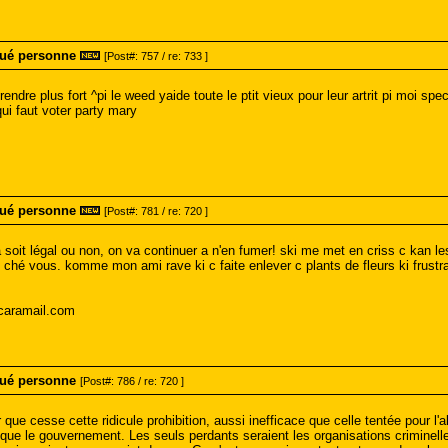
tué personne
[Post#: 757 / re: 733 ]
rendre plus fort ^pi le weed yaide toute le ptit vieux pour leur artrit pi moi 
qui faut voter party mary
tué personne
[Post#: 781 / re: 720 ]
 soit légal ou non, on va continuer a n'en fumer! ski me met en criss c kan l
" ché vous. komme mon ami rave ki c faite enlever c plants de fleurs ki frustr
aramail.com
tué personne
[Post#: 786 / re: 720 ]
que cesse cette ridicule prohibition, aussi inefficace que celle tentée pour l'a
ue le gouvernement. Les seuls perdants seraient les organisations criminell