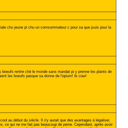
speciale chu jeune pi chu un comsommateur c pour sa que jsuis pour la
es boeufs rentre ché le monde sans mandat pi y prenne les plants de
aient les boeufs pasque sa donne de l'opium! tk ciao!
lcool au début du siècle. Il n'y aurait que des avantages à légaliser,
es, ce qui ne me fait pas beaucoup de peine. Cependant, après avoir