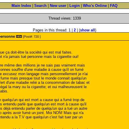
Main Index
|
Search
|
New user
|
Login
|
Who's Online
|
FAQ
Thread views: 1339
Pages in this thread: 1 |
2
| (
show all
)
personne
[Post#: 720 ]
e ça doit-être la société qui est mal faites.
t n'a jamais tué personne mais la cigarette oui!
tre même des millions je ne sais pas vraiment mais
nnes souffre d'une maladie à cause qu'il on fumé
ette excusez mon langage mais personnellement je n'ai
 fume mais presque tout le monde connait quelqu'un
ert d'une maladie relié a la consommation de tabac et
légal la mary ou la cigarette; et oui malheureusent le
abis.
 quelqu'un qui est mort a cause qui a fumé trop de
s entendu parlé que quelqu'un est mort à cause qu'il
us déjà entendu parler de quelqu'un qui a tué un autre
 après avoir fumé un joint. Moi NON! Mais qui n'a
tendu a la T.V que quelqu'un c'est fait tuer par un