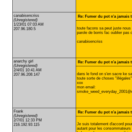
canabisencriss
Re: Fumer du pot n'a jamais 
(Unregistered)
1/23/01 07:03 AM
toute facons sa peut juste nous 
207.96.180.5
parole de borris fac oublier pas 
canabisencriss
anarchy girl
Re: Fumer du pot n'a jamais 
(Unregistered)
2/4/01 10:41 AM
dans le fond on s'en sacre ke sa
207.96.208.147
toute sorte de choses "illégales
xox
mon email:
smoke_weed_everyday_2001@c
Frank
Re: Fumer du pot n'a jamais 
(Unregistered)
2/7/01 12:33 PM
Je suis totalement d'accord pour 
216.192.93.115
autant pour les consommateurs q