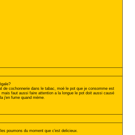
égale?
tout de cochonnerie dans le tabac, moè le pot que je consomme est
 mais faut aussi faire attention a la longue le pot doit aussi causé
ela j'en fume quand mème.
er les poumons du moment que c'est delicieux.