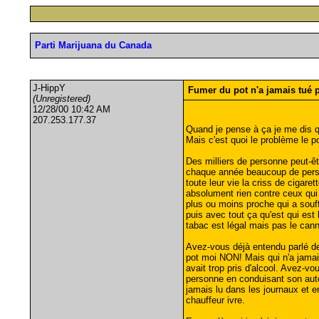
Parti Marijuana du Canada
J-HippY
Fumer du pot n'a jamais tué 
(Unregistered)
12/28/00 10:42 AM
207.253.177.37
Quand je pense à ça je me dis qu
Mais c'est quoi le problème le po
Des milliers de personne peut-ê
chaque année beaucoup de perso
toute leur vie la criss de cigar
absolument rien contre ceux qui
plus ou moins proche qui a souff
puis avec tout ça qu'est qui est 
tabac est légal mais pas le cann
Avez-vous déjà entendu parlé de
pot moi NON! Mais qui n'a jamai
avait trop pris d'alcool. Avez-vo
personne en conduisant son auto
jamais lu dans les journaux et en
chauffeur ivre.