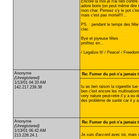
Encore là moi je n'ai rien contr
adore boire (on peut même dire
mon char. Pensez s'y le pot c'es
mais c'est pas mortel!!!...
PS. : pendant le temps des fête
clac.
Bye et joyeuse fêtes
profitez en...
/ Legalize It! / Peace! / Freedom! 
Anonyme
Re: Fumer du pot n'a jamais 
(Unregistered)
1/13/01 04:33 AM
tu as ben raison la cigarette t
142.217.239.38
ben c'est encore les multinatio
very nature peut=etre il y a eu d
des problème de santé car il y
Anonyme
Re: Fumer du pot n'a jamais 
(Unregistered)
1/13/01 06:42 AM
Je suis d'accord avec toi, mais 
213.228.24.1