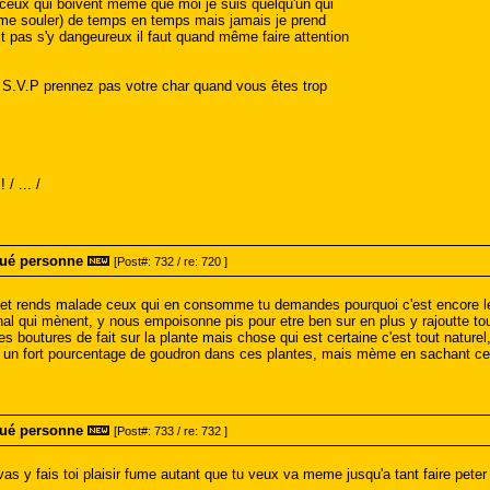
e ceux qui boivent même que moi je suis quelqu'un qui
 me souler) de temps en temps mais jamais je prend
t pas s'y dangeureux il faut quand même faire attention
 S.V.P prennez pas votre char quand vous êtes trop
/ ... /
tué personne
[Post#: 732 / re: 720 ]
ue et rends malade ceux qui en consomme tu demandes pourquoi c'est encore l
nnal qui mènent, y nous empoisonne pis pour etre ben sur en plus y rajoutte 
es boutures de fait sur la plante mais chose qui est certaine c'est tout naturel,
 a un fort pourcentage de goudron dans ces plantes, mais mème en sachant c
tué personne
[Post#: 733 / re: 732 ]
vas y fais toi plaisir fume autant que tu veux va meme jusqu'a tant faire pet