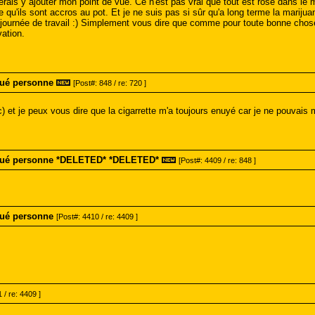
rais y ajouter mon point de vue. Ce n'est pas vrai que tout est rose dans le 
e qu'ils sont accros au pot. Et je ne suis pas si sûr qu'a long terme la marij
 journée de travail :) Simplement vous dire que comme pour toute bonne chose
vation.
tué personne
[Post#: 848 / re: 720 ]
) et je peux vous dire que la cigarrette m'a toujours enuyé car je ne pouvais 
 tué personne *DELETED* *DELETED*
[Post#: 4409 / re: 848 ]
tué personne
[Post#: 4410 / re: 4409 ]
 / re: 4409 ]