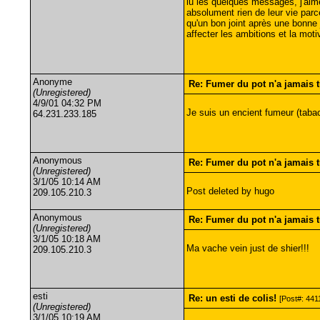
lu les quelques messages, j'aime
absolument rien de leur vie parc
qu'un bon joint après une bonne
affecter les ambitions et la moti
Anonyme
Re: Fumer du pot n'a jamais 
(Unregistered)
4/9/01 04:32 PM
Je suis un encient fumeur (tabac
64.231.233.185
Anonymous
Re: Fumer du pot n'a jamais
(Unregistered)
3/1/05 10:14 AM
Post deleted by hugo
209.105.210.3
Anonymous
Re: Fumer du pot n'a jamais 
(Unregistered)
3/1/05 10:18 AM
Ma vache vein just de shier!!!
209.105.210.3
esti
Re: un esti de colis!
[Post#: 4411
(Unregistered)
3/1/05 10:19 AM