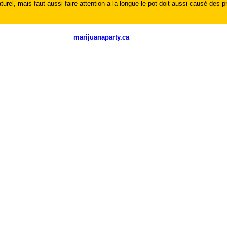
naturel, mais faut aussi faire attention a la longue le pot doit aussi causé de
marijuanaparty.ca