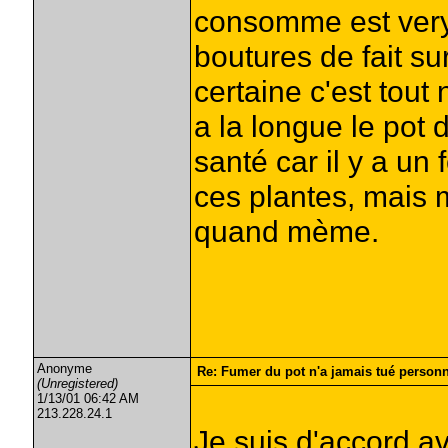
consomme est very 
boutures de fait su
certaine c'est tout 
a la longue le pot
santé car il y a u
ces plantes, mais 
quand mème.
Anonyme
Re: Fumer du pot n'a jamais tué person
(Unregistered)
1/13/01 06:42 AM
213.228.24.1
Je suis d'accord ave