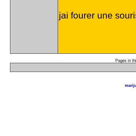
jai fourer une souri
Pages in th
marij