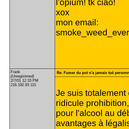
l'opium! tk ciao!
xox
mon email:
smoke_weed_ever
Frank
Re: Fumer du pot n'a jamais tué person
(Unregistered)
2/7/01 12:33 PM
216.192.93.115
Je suis totalement
ridicule prohibition
pour l'alcool au déb
avantages à légali