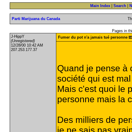
Main Index
|
Search
|
N
Parti Marijuana du Canada
Th
Pages in th
J-HippY
Fumer du pot n'a jamais tué personne
(Unregistered)
12/28/00 10:42 AM
207.253.177.37
Quand je pense à ç
société qui est mal 
Mais c'est quoi le 
personne mais la ci
Des milliers de pe
je ne sais pas vra