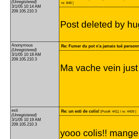
(Unregistered)
re: 848 ]
3/1/05 10:14 AM
209.105.210.3
Post deleted by h
Anonymous
Re: Fumer du pot n'a jamais tué person
(Unregistered)
3/1/05 10:18 AM
209.105.210.3
Ma vache vein just 
esti
Re: un esti de colis!
[Post#: 4411 / re: 4409 ]
(Unregistered)
3/1/05 10:19 AM
209.105.210.3
yooo colis!! mange