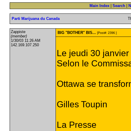
Main Index
|
Search
|
N
Parti Marijuana du Canada
T
Zappiste
BIG "BOTHER" BIS...
[Post#: 2396 ]
(member)
1/30/03 11:26 AM
142.169.107.250
Le jeudi 30 janvie
Selon le Commissair
Ottawa se transfor
Gilles Toupin
La Presse