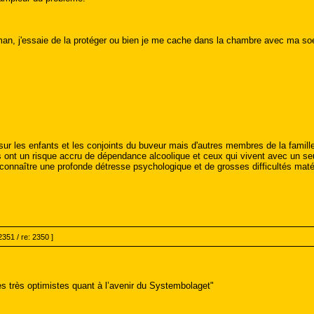
n, j'essaie de la protéger ou bien je me cache dans la chambre avec ma soe
 sur les enfants et les conjoints du buveur mais d'autres membres de la famil
 ont un risque accru de dépendance alcoolique et ceux qui vivent avec un seu
connaître une profonde détresse psychologique et de grosses difficultés matér
2351 / re: 2350 ]
rès optimistes quant à l’avenir du Systembolaget"