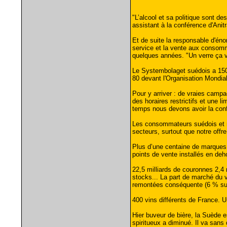
"L’alcool et sa politique sont d
assistant à la conférence d'Anit
Et de suite la responsable d'énon
service et la vente aux consomma
quelques années. "Un verre ça v
Le Systembolaget suédois a 150 
80 devant l'Organisation Mondia
Pour y arriver : de vraies campa
des horaires restrictifs et une 
temps nous devons avoir la conf
Les consommateurs suédois et m
secteurs, surtout que notre offr
Plus d’une centaine de marques d
points de vente installés en de
22,5 milliards de couronnes 2,4 
stocks... La part de marché du v
remontées conséquente (6 % sur
400 vins différents de France. U
Hier buveur de bière, la Suède 
spiritueux a diminué. Il va sans