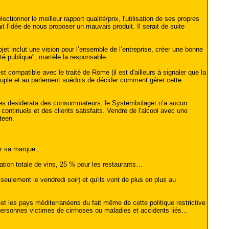
tionner le meilleur rapport qualité/prix, l'utilisation de ses propres
t l'idée de nous proposer un mauvais produit. Il serait de suite
et inclut une vision pour l’ensemble de l’entreprise, créer une bonne
é publique", martèle la responsable.
 compatible avec le traité de Rome (il est d'ailleurs à signaler que la
euple et au parlement suédois de décider comment gérer cette
 les desiderata des consommateurs, le Systembolaget n’a aucun
continuels et des clients satisfaits. Vendre de l'alcool avec une
teen.
pour sa marque…
tion totale de vins, 25 % pour les restaurants…
ulement le vendredi soir) et qu'ils vont de plus en plus au
 les pays méditerranéens du fait même de cette politique restrictive
 personnes victimes de cirrhoses ou maladies et accidents liés…