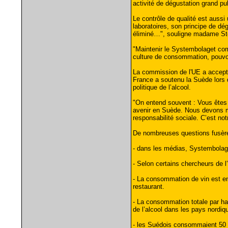
activité de dégustation grand p
Le contrôle de qualité est aussi 
laboratoires, son principe de dé
éliminé…", souligne madame St
"Maintenir le Systembolaget comm
culture de consommation, pouvoi
La commission de l'UE a accepté 
France a soutenu la Suède lors 
politique de l’alcool.
"On entend souvent : Vous êtes
avenir en Suède. Nous devons mul
responsabilité sociale. C’est no
De nombreuses questions fusèren
- dans les médias, Systembolaget
- Selon certains chercheurs de 
- La consommation de vin est en 
restaurant.
- La consommation totale par ha
de l’alcool dans les pays nordi
- les Suédois consommaient 50 li