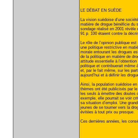
LE DÉBAT EN SUÈDE
La vision suédoise d’une société
matière de drogue bénéficie du s
sondage réalisé en 2001 révèle 
91 p. 100 étaient contre la décri
Le rôle de l’opinion publique es
une politique restrictive en ma
morale entourant les drogues est 
de la politique en matière de dr
attitude essentielle à l’obtentio
politique et contribuerait même à
et, par le fait même, sur les pa
aujourd’hui et à définir les dro
Ainsi, la population suédoise en
thèmes ont été publicisés par le
les seuls à émettre des doutes q
exemple, elle pourrait se voir c
sa situation d’emploi. Une gran
jeunes de se tourner vers la dro
évitées à tout prix ou presque.
Ces dernières années, les consé