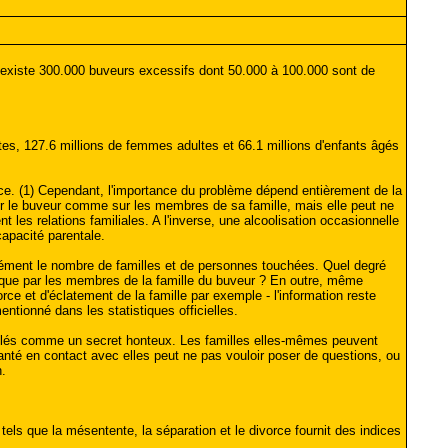
xiste 300.000 buveurs excessifs dont 50.000 à 100.000 sont de
tes, 127.6 millions de femmes adultes et 66.1 millions d'enfants âgés
ence. (1) Cependant, l'importance du problème dépend entièrement de la
 sur le buveur comme sur les membres de sa famille, mais elle peut ne
 les relations familiales. A l'inverse, une alcoolisation occasionnelle
capacité parentale.
cisément le nombre de familles et de personnes touchées. Quel degré
atique par les membres de la famille du buveur ? En outre, même
e et d'éclatement de la famille par exemple - l'information reste
entionné dans les statistiques officielles.
simulés comme un secret honteux. Les familles elles-mêmes peuvent
de santé en contact avec elles peut ne pas vouloir poser de questions, ou
.
els que la mésentente, la séparation et le divorce fournit des indices