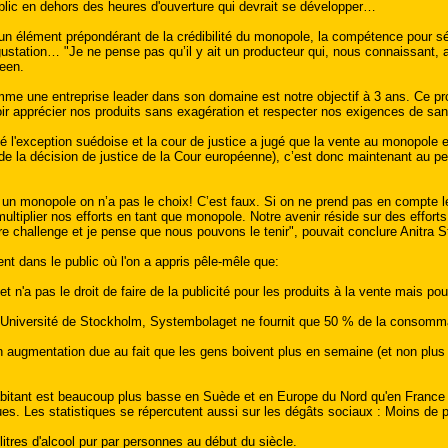
ublic en dehors des heures d'ouverture qui devrait se développer…
un élément prépondérant de la crédibilité du monopole, la compétence pour sélec
gustation… "Je ne pense pas qu’il y ait un producteur qui, nous connaissant, ai
een.
e une entreprise leader dans son domaine est notre objectif à 3 ans. Ce proj
r apprécier nos produits sans exagération et respecter nos exigences de sant
l'exception suédoise et la cour de justice a jugé que la vente au monopole est
de la décision de justice de la Cour européenne), c’est donc maintenant au p
 un monopole on n’a pas le choix! C’est faux. Si on ne prend pas en compte
tiplier nos efforts en tant que monopole. Notre avenir réside sur des efforts 
tre challenge et je pense que nous pouvons le tenir", pouvait conclure Anitra S
t dans le public où l'on a appris pêle-mêle que:
 n'a pas le droit de faire de la publicité pour les produits à la vente mais 
l’Université de Stockholm, Systembolaget ne fournit que 50 % de la consomma
augmentation due au fait que les gens boivent plus en semaine (et non plus se
bitant est beaucoup plus basse en Suède et en Europe du Nord qu'en France et
ques. Les statistiques se répercutent aussi sur les dégâts sociaux : Moins de
tres d'alcool pur par personnes au début du siècle.