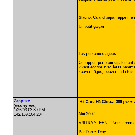
&laqno; Quand papa frappe mama
Un petit garçon
Les personnes âgées
Ce rapport porte principalement
vivent encore avec leurs parents
souvent âgés, peuvent à la fois 
Zappiste
Hé Glou Hé Glou...
[Post#: 
(journeyman)
1/26/03 03:39 PM
Mai 2002
142.169.104.204
ANITRA STEEN : "Nous sommes t
Par Daniel Dray