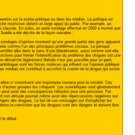
estion sur la scène politique ou dans les médias. La politique en
che restrictive obtient un large appui du public. Par exemple, un
ue classée. En outre, un autre sondage effectué en 2000 a montré que
n Suède a été décrite de la façon suivante :
Les sondages d’opinion montrent qu’une grande partie des gens appuient
dérés comme l’un des principaux problèmes sociaux. La panique
embler aller dans le sens d’une libéralisation, aussi minime soit-elle,
ictives pour freiner l’intensification du problème des drogues est une
 une démarche légèrement libérale n’est pas possible pour un parti
ntidrogue sont les forces motrices qui influent sur l’opinion publique
es médias ont contribué à accroître la crainte de la drogue qui existe
celles-ci constituent une importante menace pour la société. Ces
 d’autres groupes les critiquent. Les scientifiques sont généralement
ogue peut avoir des conséquences néfastes pour une personne. Par
 et son attitude pourrait même avoir des répercussions négatives sur
 dangers des drogues. Le but de ces messages est d’empêcher les
uédoise la conviction que les drogues sont des dangers et doivent être
 le débat.