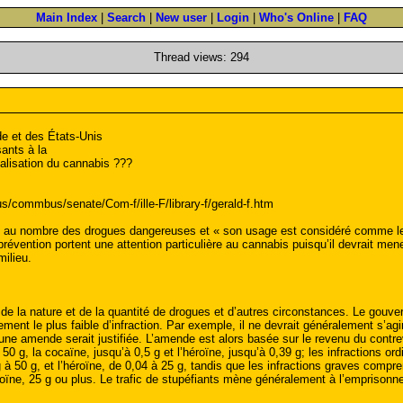
Main Index
|
Search
|
New user
|
Login
|
Who's Online
|
FAQ
Thread views: 294
de et des États-Unis
sants à la
nalisation du cannabis ???
us/commbus/senate/Com-f/ille-F/library-f/gerald-f.htm
é au nombre des drogues dangereuses et « son usage est considéré comme le po
révention portent une attention particulière au cannabis puisqu’il devrait me
ilieu.
d de la nature et de la quantité de drogues et d’autres circonstances. Le gouve
ement le plus faible d’infraction. Par exemple, il ne devrait généralement s’ag
 une amende serait justifiée. L’amende est alors basée sur le revenu du cont
 50 g, la cocaïne, jusqu’à 0,5 g et l’héroïne, jusqu’à 0,39 g; les infractions 
g à 50 g, et l’héroïne, de 0,04 à 25 g, tandis que les infractions graves comp
éroïne, 25 g ou plus. Le trafic de stupéfiants mène généralement à l’emprisonn