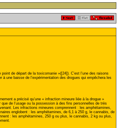
int de départ de la toxicomanie »([24]). C’est l’une des raisons
ner à une baisse de l’expérimentation des drogues qui empêchera les
rnement a précisé qu’une « infraction mineure liée à la drogue »
ir que de l’usage ou la possession à des fins personnelles de très
revenant. Les infractions mineures comprennent : les amphétamines,
ordinaires englobent : les amphétamines, de 6,1 à 250 g, le cannabis, de
rennent : les amphétamines, 250 g ou plus, le cannabis, 2 kg ou plus,
ement.