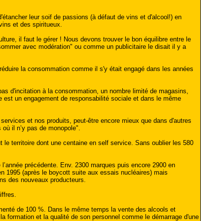
étancher leur soif de passions (à défaut de vins et d'alcool!) en
ins et des spiritueux.
ture, il faut le gérer ! Nous devons trouver le bon équilibre entre le
sommer avec modération" ou comme un publicitaire le disait il y a
t réduire la consommation comme il s'y était engagé dans les années
, pas d'incitation à la consommation, un nombre limité de magasins,
ipale est un engagement de responsabilité sociale et dans le même
ervices et nos produits, peut-être encore mieux que dans d'autres
s où il n’y pas de monopole".
e territoire dont une centaine en self service. Sans oublier les 580
que l’année précédente. Env. 2300 marques puis encore 2900 en
en 1995 (après le boycott suite aux essais nucléaires) mais
ins des nouveaux producteurs.
ffres.
gmenté de 100 %. Dans le même temps la vente des alcools et
ue la formation et la qualité de son personnel comme le démarrage d'une