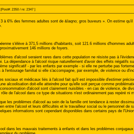
[Post#: 2350 / re: 2347 ]
à 6% des femmes adultes sont de &laqno; gros buveurs ». On estime qu'il e
».
éenne s'élève à 371,5 millions d'habitants, soit 121.6 millions d'hommes adul
pproximativement 146 millions de foyers.
roblèmes d'alcool seraient rares dans cette population ne résiste pas à l'évid
ini. La dépendance à l'alcool risque naturellement d'avoir des effets négatifs
 significatif - par les enfants par exemple - si elle ne perturbe pas fortement
à l'entourage familial si elle s'accompagne, par exemple, de violence ou d'in
s sociaux et médicaux liés à l'alcool fait qu'il est impossible d'estimer pré
une alcoolisation doit-elle atteindre pour qu'elle soit perçue comme problém
onsommation d'alcool sont clairement nuisibles - en cas de violence, de divorc
rôle de l'alcool dans ce type de situations n'est ordinairement pas repéré ni m
it que les problèmes d'alcool au sein de la famille ont tendance à rester dis
ien entre l'alcool et leurs difficultés et le travailleur social ou le personnel 
elques informations sont cependant disponibles dans certains pays de l'Union
alcool dans les mauvais traitements à enfants et dans les problèmes conjugaux t
'ampleur du problème.