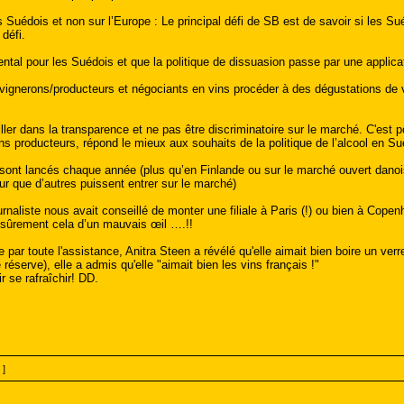
s Suédois et non sur l’Europe : Le principal défi de SB est de savoir si les S
défi.
ntal pour les Suédois et que la politique de dissuasion passe par une applicat
 vignerons/producteurs et négociants en vins procéder à des dégustations de v
ller dans la transparence et ne pas être discriminatoire sur le marché. C'est
ins producteurs, répond le mieux aux souhaits de la politique de l’alcool en Su
ont lancés chaque année (plus qu’en Finlande ou sur le marché ouvert danois)
our que d’autres puissent entrer sur le marché)
rnaliste nous avait conseillé de monter une filiale à Paris (!) ou bien à Cope
sûrement cela d’un mauvais œil ….!!
e par toute l'assistance, Anitra Steen a révélé qu'elle aimait bien boire un ver
 réserve), elle a admis qu'elle "aimait bien les vins français !"
r se rafraîchir! DD.
 ]