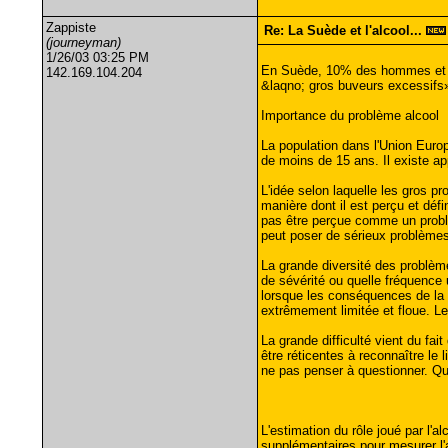
Zappiste
Re: La Suède et l'alcool...
(journeyman)
1/26/03 03:25 PM
En Suède, 10% des hommes et 3 
142.169.104.204
&laqno; gros buveurs excessifs
Importance du problème alcool
La population dans l'Union Europ
de moins de 15 ans. Il existe a
L'idée selon laquelle les gros p
manière dont il est perçu et déf
pas être perçue comme un problème
peut poser de sérieux problèmes 
La grande diversité des problème
de sévérité ou quelle fréquence 
lorsque les conséquences de la c
extrêmement limitée et floue. Le 
La grande difficulté vient du fa
être réticentes à reconnaître le l
ne pas penser à questionner. Qu
L'estimation du rôle joué par l'
supplémentaires pour mesurer l