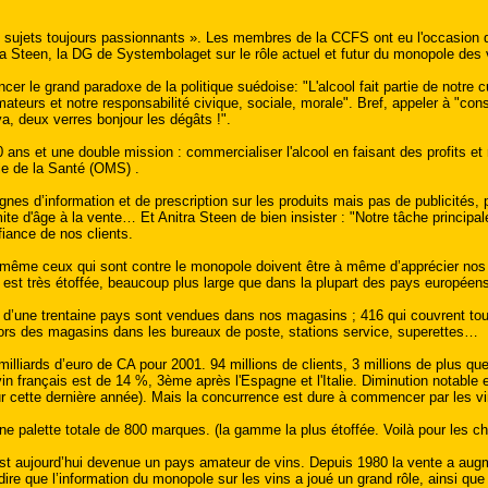
es sujets toujours passionnants ». Les membres de la CCFS ont eu l'occasion d'
ra Steen, la DG de Systembolaget sur le rôle actuel et futur du monopole des v
cer le grand paradoxe de la politique suédoise: "L'alcool fait partie de notre cul
teurs et notre responsabilité civique, sociale, morale". Bref, appeler à "con
a, deux verres bonjour les dégâts !".
ans et une double mission : commercialiser l'alcool en faisant des profits e
le de la Santé (OMS) .
gnes d’information et de prescription sur les produits mais pas de publicités
limite d'âge à la vente… Et Anitra Steen de bien insister : "Notre tâche princ
iance de nos clients.
ême ceux qui sont contre le monopole doivent être à même d’apprécier nos s
e est très étoffée, beaucoup plus large que dans la plupart des pays européen
’une trentaine pays sont vendues dans nos magasins ; 416 qui couvrent tout l
hors des magasins dans les bureaux de poste, stations service, superettes…
milliards d’euro de CA pour 2001. 94 millions de clients, 3 millions de plus 
in français est de 14 %, 3ème après l'Espagne et l'Italie. Diminution notable 
 cette dernière année). Mais la concurrence est dure à commencer par les v
ne palette totale de 800 marques. (la gamme la plus étoffée. Voilà pour les chi
est aujourd’hui devenue un pays amateur de vins. Depuis 1980 la vente a au
 dire que l’information du monopole sur les vins a joué un grand rôle, ainsi q