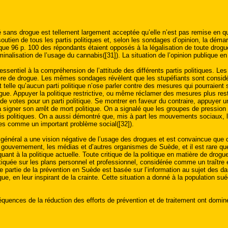
 sans drogue est tellement largement acceptée qu’elle n’est pas remise en qu
outien de tous les partis politiques et, selon les sondages d’opinion, la démar
que 96 p. 100 des répondants étaient opposés à la légalisation de toute drog
minalisation de l’usage du cannabis([31]). La situation de l’opinion publique e
t essentiel à la compréhension de l’attitude des différents partis politiques. 
tière de drogue. Les mêmes sondages révèlent que les stupéfiants sont consi
telle qu’aucun parti politique n’ose parler contre des mesures qui pourraient s
ogue. Appuyer la politique restrictive, ou même réclamer des mesures plus restr
n de votes pour un parti politique. Se montrer en faveur du contraire, appuyer
 signer son arrêt de mort politique. On a signalé que les groupes de pression a
rtis politiques. On a aussi démontré que, mis à part les mouvements sociaux, l
gues comme un important problème social([32]).
 général a une vision négative de l’usage des drogues et est convaincue que 
 gouvernement, les médias et d’autres organismes de Suède, et il est rare que
uant à la politique actuelle. Toute critique de la politique en matière de dr
ritiquée sur les plans personnel et professionnel, considérée comme un traître
de partie de la prévention en Suède est basée sur l’information au sujet des
gue, en leur inspirant de la crainte. Cette situation a donné à la population s
quences de la réduction des efforts de prévention et de traitement ont dominé