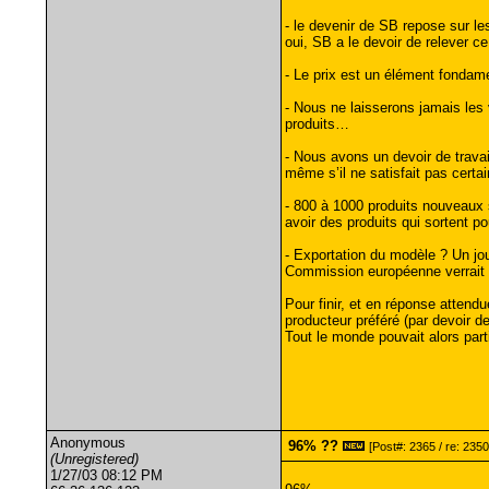
- le devenir de SB repose sur le
oui, SB a le devoir de relever ce 
- Le prix est un élément fondame
- Nous ne laisserons jamais les
produits…
- Nous avons un devoir de travai
même s’il ne satisfait pas certa
- 800 à 1000 produits nouveaux s
avoir des produits qui sortent p
- Exportation du modèle ? Un jou
Commission européenne verrait 
Pour finir, et en réponse attendu
producteur préféré (par devoir de
Tout le monde pouvait alors parti
Anonymous
96% ??
[Post#: 2365 / re: 2350
(Unregistered)
1/27/03 08:12 PM