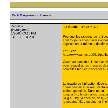
Parti Marijuana du Canada
Zappiste
La Suède...
[Post#: 2347 ]
(journeyman)
1/26/03 03:13 PM
Pourquoi les rapports de la Suè
142.169.104.204
sont toujours sités par les oppo
légalisation et même la décrimi
La Suede
http://www.parl.gc.ca/37/1/parlb
Quant au cannabis, il est class
pour lesquelles les mesures de p
nouvelles recrues d’accéder au m
La gravité de l’infraction dépen
correspondait au niveau véritabl
petites quantités. Dans ce cas,
jusqu’à 6 g, le cannabis, jusqu’à
51 g à 2 kg, la cocaïne, de 0,6 
la cocaïne, 51 g ou plus, et l’h