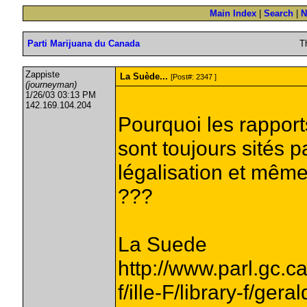
Main Index
|
Search
|
N
Parti Marijuana du Canada
T
Zappiste
La Suède...
[Post#: 2347 ]
(journeyman)
1/26/03 03:13 PM
142.169.104.204
Pourquoi les rapport
sont toujours sités p
légalisation et même
???
La Suede
http://www.parl.gc.
f/ille-F/library-f/gera