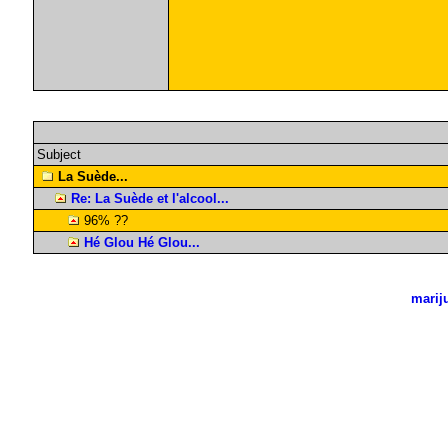
Subject
La Suède...
Re: La Suède et l'alcool...
96% ??
Hé Glou Hé Glou...
marij