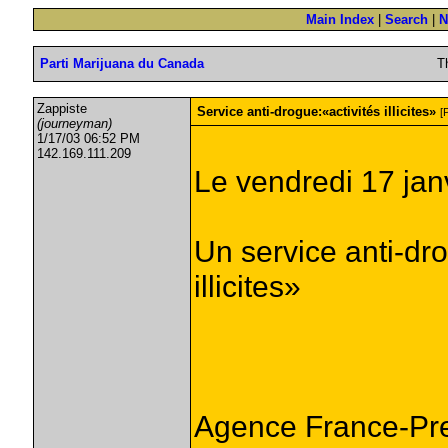
Main Index
|
Search
|
N
Parti Marijuana du Canada
T
Zappiste
Service anti-drogue:«activités illicites»
[
(journeyman)
1/17/03 06:52 PM
142.169.111.209
Le vendredi 17 jan
Un service anti-dr
illicites»
Agence France-Pr