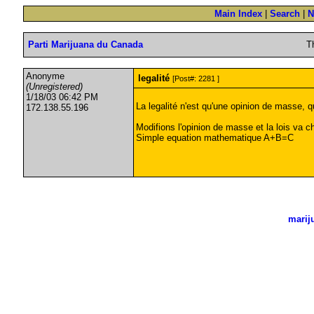
Main Index
|
Search
|
N
Parti Marijuana du Canada
T
Anonyme
legalité
[Post#: 2281 ]
(Unregistered)
1/18/03 06:42 PM
La legalité n'est qu'une opinion de masse,
172.138.55.196
Modifions l'opinion de masse et la lois va c
Simple equation mathematique A+B=C
marij