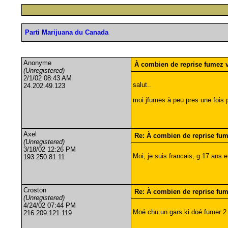
Parti Marijuana du Canada
Anonyme
À combien de reprise fumez 
(Unregistered)
2/1/02 08:43 AM
salut..
24.202.49.123
moi jfumes à peu pres une fois p
Axel
Re: À combien de reprise fu
(Unregistered)
3/18/02 12:26 PM
Moi, je suis francais, g 17 ans e
193.250.81.11
Croston
Re: À combien de reprise fu
(Unregistered)
4/24/02 07:44 PM
Moé chu un gars ki doé fumer 2 
216.209.121.119