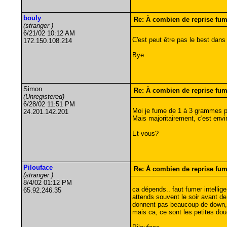
bouly
Re: À combien de reprise fu
(stranger )
6/21/02 10:12 AM
C'est peut être pas le best dans 
172.150.108.214
Bye
Simon
Re: À combien de reprise fu
(Unregistered)
6/28/02 11:51 PM
Moi je fume de 1 à 3 grammes pa
24.201.142.201
Mais majoritairement, c'est env
Et vous?
Pilouface
Re: À combien de reprise fu
(stranger )
8/4/02 01:12 PM
ca dépends.. faut fumer intellige
65.92.246.35
attends souvent le soir avant d
donnent pas beaucoup de down, je
mais ca, ce sont les petites douc