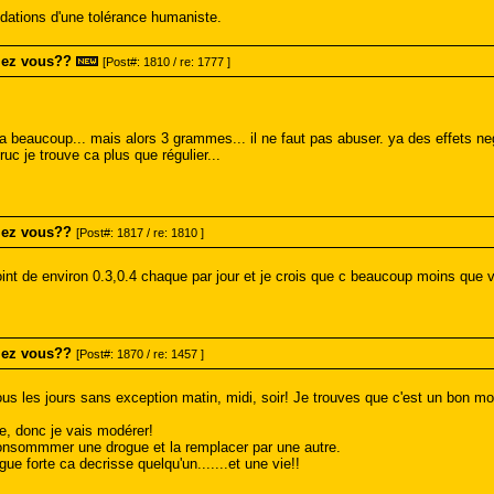
dations d'une tolérance humaniste.
mez vous??
[Post#: 1810 / re: 1777 ]
 ca beaucoup... mais alors 3 grammes... il ne faut pas abuser. ya des effets n
ruc je trouve ca plus que régulier...
mez vous??
[Post#: 1817 / re: 1810 ]
t de environ 0.3,0.4 chaque par jour et je crois que c beaucoup moins que vou
mez vous??
[Post#: 1870 / re: 1457 ]
s les jours sans exception matin, midi, soir! Je trouves que c'est un bon moy
e, donc je vais modérer!
 consommmer une drogue et la remplacer par une autre.
e forte ca decrisse quelqu'un.......et une vie!!