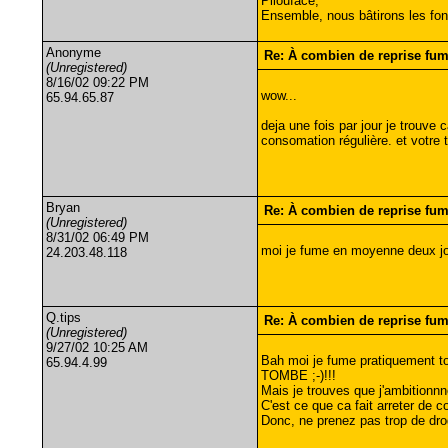
Pilouface,
Ensemble, nous bâtirons les fon
Anonyme
Re: À combien de reprise fu
(Unregistered)
8/16/02 09:22 PM
wow...
65.94.65.87
deja une fois par jour je trouve
consomation régulière. et votre t
Bryan
Re: À combien de reprise fu
(Unregistered)
8/31/02 06:49 PM
moi je fume en moyenne deux join
24.203.48.118
Q.tips
Re: À combien de reprise fu
(Unregistered)
9/27/02 10:25 AM
Bah moi je fume pratiquement tou
65.94.4.99
TOMBE ;-)!!!
Mais je trouves que j'ambitionnn
C'est ce que ca fait arreter de
Donc, ne prenez pas trop de drogu