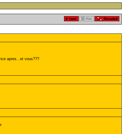
ence apres...et vous???
e