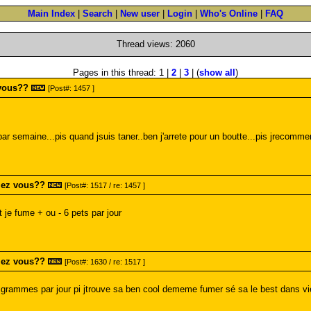
Main Index
|
Search
|
New user
|
Login
|
Who's Online
|
FAQ
Thread views: 2060
Pages in this thread: 1 |
2
|
3
| (
show all
)
vous??
[Post#: 1457 ]
ar semaine...pis quand jsuis taner..ben j'arrete pour un boutte...pis jrecomm
mez vous??
[Post#: 1517 / re: 1457 ]
t je fume + ou - 6 pets par jour
mez vous??
[Post#: 1630 / re: 1517 ]
grammes par jour pi jtrouve sa ben cool dememe fumer sé sa le best dans vi