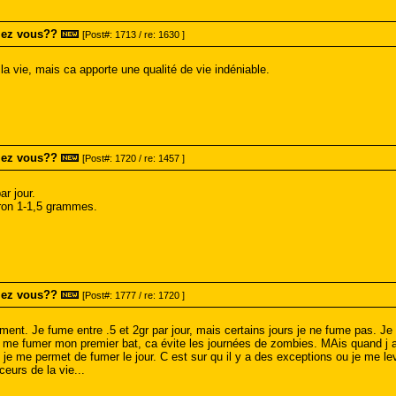
mez vous??
[Post#: 1713 / re: 1630 ]
la vie, mais ca apporte une qualité de vie indéniable.
mez vous??
[Post#: 1720 / re: 1457 ]
r jour.
iron 1-1,5 grammes.
mez vous??
[Post#: 1777 / re: 1720 ]
ment. Je fume entre .5 et 2gr par jour, mais certains jours je ne fume pas. Je 
e me fumer mon premier bat, ca évite les journées de zombies. MAis quand j ai
 me permet de fumer le jour. C est sur qu il y a des exceptions ou je me leve
eurs de la vie...