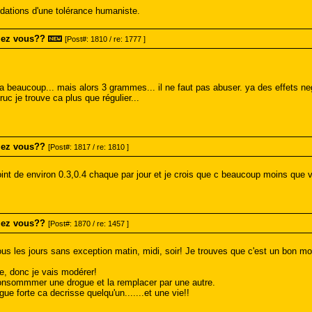
dations d'une tolérance humaniste.
mez vous??
[Post#: 1810 / re: 1777 ]
 ca beaucoup... mais alors 3 grammes... il ne faut pas abuser. ya des effets n
ruc je trouve ca plus que régulier...
mez vous??
[Post#: 1817 / re: 1810 ]
t de environ 0.3,0.4 chaque par jour et je crois que c beaucoup moins que vou
mez vous??
[Post#: 1870 / re: 1457 ]
s les jours sans exception matin, midi, soir! Je trouves que c'est un bon moy
e, donc je vais modérer!
 consommmer une drogue et la remplacer par une autre.
e forte ca decrisse quelqu'un.......et une vie!!