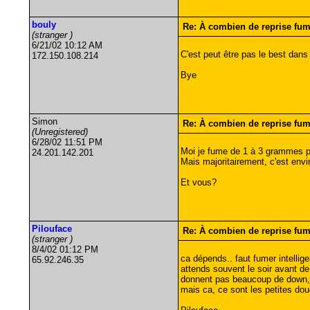
bouly
Re: À combien de reprise fu
(stranger )
6/21/02 10:12 AM
C'est peut être pas le best dans 
172.150.108.214
Bye
Simon
Re: À combien de reprise fu
(Unregistered)
6/28/02 11:51 PM
Moi je fume de 1 à 3 grammes pa
24.201.142.201
Mais majoritairement, c'est env
Et vous?
Pilouface
Re: À combien de reprise fu
(stranger )
8/4/02 01:12 PM
ca dépends.. faut fumer intellige
65.92.246.35
attends souvent le soir avant d
donnent pas beaucoup de down, je
mais ca, ce sont les petites douc