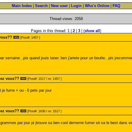
Main Index
|
Search
|
New user
|
Login
|
Who's Online
|
FAQ
Thread views: 2058
Pages in this thread: 1 |
2
|
3
| (
show all
)
vous??
[Post#: 1457 ]
ar semaine...pis quand jsuis taner..ben j'arrete pour un boutte...pis jrecomm
mez vous??
[Post#: 1517 / re: 1457 ]
t je fume + ou - 6 pets par jour
mez vous??
[Post#: 1630 / re: 1517 ]
grammes par jour pi jtrouve sa ben cool dememe fumer sé sa le best dans vi