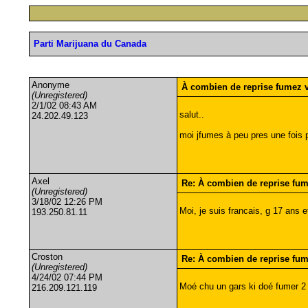
Parti Marijuana du Canada
Anonyme
À combien de reprise fumez 
(Unregistered)
2/1/02 08:43 AM
salut..
24.202.49.123
moi jfumes à peu pres une fois p
Axel
Re: À combien de reprise fu
(Unregistered)
3/18/02 12:26 PM
Moi, je suis francais, g 17 ans e
193.250.81.11
Croston
Re: À combien de reprise fu
(Unregistered)
4/24/02 07:44 PM
Moé chu un gars ki doé fumer 2 
216.209.121.119