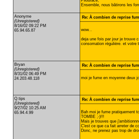
Pilouface,
Ensemble, nous bâtirons les fon
Anonyme
Re: À combien de reprise fu
(Unregistered)
8/16/02 09:22 PM
wow...
65.94.65.87
deja une fois par jour je trouve
consomation régulière. et votre t
Bryan
Re: À combien de reprise fu
(Unregistered)
8/31/02 06:49 PM
moi je fume en moyenne deux join
24.203.48.118
Q.tips
Re: À combien de reprise fu
(Unregistered)
9/27/02 10:25 AM
Bah moi je fume pratiquement tou
65.94.4.99
TOMBE ;-)!!!
Mais je trouves que j'ambitionnn
C'est ce que ca fait arreter de
Donc, ne prenez pas trop de drogu