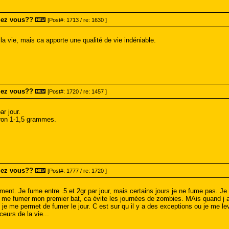
mez vous??
[Post#: 1713 / re: 1630 ]
la vie, mais ca apporte une qualité de vie indéniable.
mez vous??
[Post#: 1720 / re: 1457 ]
r jour.
iron 1-1,5 grammes.
mez vous??
[Post#: 1777 / re: 1720 ]
ment. Je fume entre .5 et 2gr par jour, mais certains jours je ne fume pas. Je 
e me fumer mon premier bat, ca évite les journées de zombies. MAis quand j ai
 me permet de fumer le jour. C est sur qu il y a des exceptions ou je me leve
eurs de la vie...