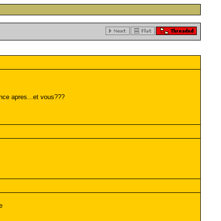
ence apres...et vous???
e