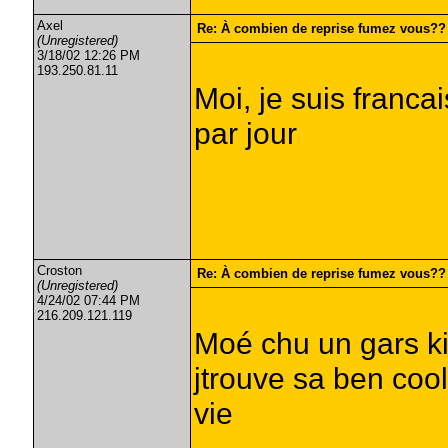
Axel
Re: À combien de reprise fumez vous??
(Unregistered)
3/18/02 12:26 PM
193.250.81.11
Moi, je suis franca
par jour
Croston
Re: À combien de reprise fumez vous??
(Unregistered)
4/24/02 07:44 PM
216.209.121.119
Moé chu un gars ki
jtrouve sa ben coo
vie