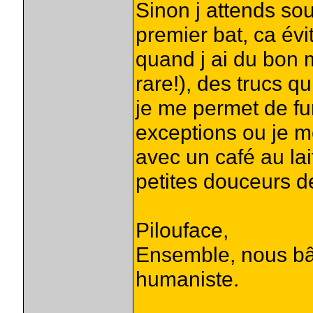
Sinon j attends so
premier bat, ca év
quand j ai du bon 
rare!), des trucs 
je me permet de fum
exceptions ou je m
avec un café au lait
petites douceurs de 
Pilouface,
Ensemble, nous bât
humaniste.