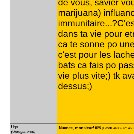
de vous, savier vo
marijuana) influan
immunitaire...?C'es
dans ta vie pour et
ca te sonne po une
c'est pour les lache
bats ca fais po pass
vie plus vite;) tk a
dessus;)
Ugo
Nuance, monsieur!
[Post#: 4638 / re: 463
(Unregistered)