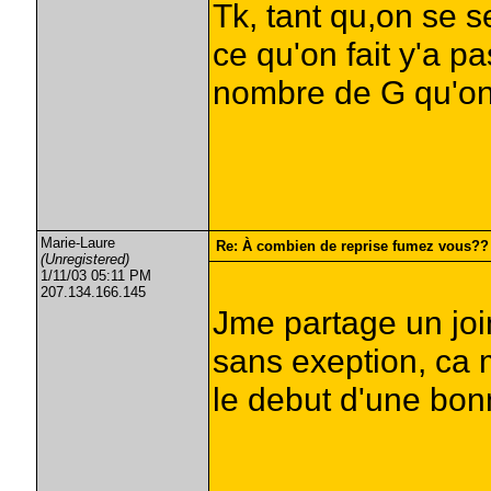
Tk, tant qu,on se s
ce qu'on fait y'a p
nombre de G qu'o
Marie-Laure
Re: À combien de reprise fumez vous??
(Unregistered)
1/11/03 05:11 PM
207.134.166.145
Jme partage un jo
sans exeption, ca m
le debut d'une bonn