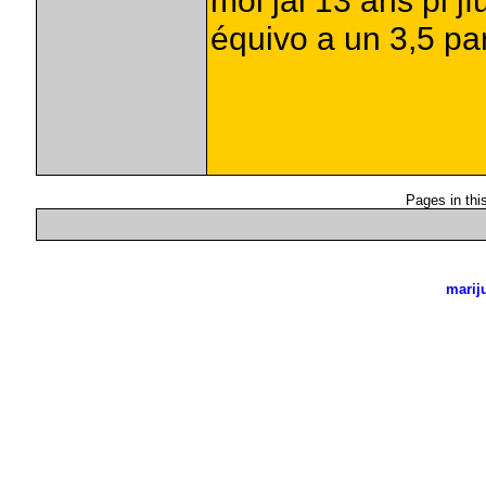
moi jai 13 ans pi j
équivo a un 3,5 pa
Pages in this
marij