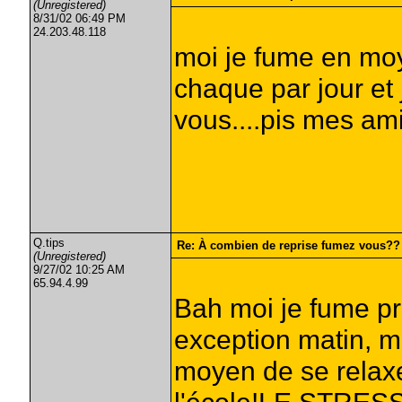
(Unregistered)
8/31/02 06:49 PM
24.203.48.118
moi je fume en moy
chaque par jour et
vous....pis mes amis
Q.tips
Re: À combien de reprise fumez vous??
(Unregistered)
9/27/02 10:25 AM
65.94.4.99
Bah moi je fume pr
exception matin, mi
moyen de se relaxer