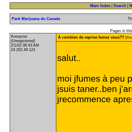
Main Index
|
Search
|
N
Parti Marijuana du Canada
Th
Pages in this
Anonyme
À combien de reprise fumez vous??
[Pos
(Unregistered)
2/1/02 08:43 AM
24.202.49.123
salut..
moi jfumes à peu p
jsuis taner..ben j'a
jrecommence apres