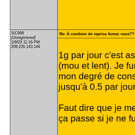
SiC999
Re: À combien de reprise fumez vous??
(Unregistered)
1/8/03 11:16 PM
209.226.143.144
1g par jour c'est 
(mou et lent). Je 
mon degré de cons
jusqu'à 0.5 par jou
Faut dire que je m
ça passe si je ne f