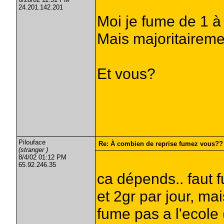
24.201.142.201
Moi je fume de 1 à
Mais majoritaireme
Et vous?
Pilouface
Re: À combien de reprise fumez vous??
(stranger )
8/4/02 01:12 PM
65.92.246.35
ca dépends.. faut f
et 2gr par jour, ma
fume pas a l'ecole 