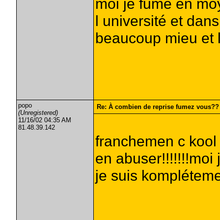
moi je fume en mo
l université et dan
beaucoup mieu et la
popo
Re: À combien de reprise fumez vous??
(Unregistered)
11/16/02 04:35 AM
81.48.39.142
franchemen c kool 
en abuser!!!!!!!moi
je suis komplétemen