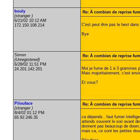
bouly
Re: À combien de reprise fu
(stranger )
6/21/02 10:12 AM
C'est peut être pas le best dans 
172.150.108.214
Bye
Simon
Re: À combien de reprise fu
(Unregistered)
6/28/02 11:51 PM
Moi je fume de 1 à 3 grammes pa
24.201.142.201
Mais majoritairement, c'est env
Et vous?
Pilouface
Re: À combien de reprise fu
(stranger )
8/4/02 01:12 PM
ca dépends.. faut fumer intellige
65.92.246.35
attends souvent le soir avant d
donnent pas beaucoup de down, je
mais ca, ce sont les petites douc