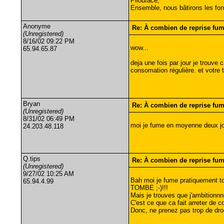
Pilouface,
Ensemble, nous bâtirons les fon
Anonyme
Re: À combien de reprise fu
(Unregistered)
8/16/02 09:22 PM
wow...
65.94.65.87
deja une fois par jour je trouve
consomation régulière. et votre t
Bryan
Re: À combien de reprise fu
(Unregistered)
8/31/02 06:49 PM
moi je fume en moyenne deux join
24.203.48.118
Q.tips
Re: À combien de reprise fu
(Unregistered)
9/27/02 10:25 AM
Bah moi je fume pratiquement tou
65.94.4.99
TOMBE ;-)!!!
Mais je trouves que j'ambitionnn
C'est ce que ca fait arreter de
Donc, ne prenez pas trop de drogu