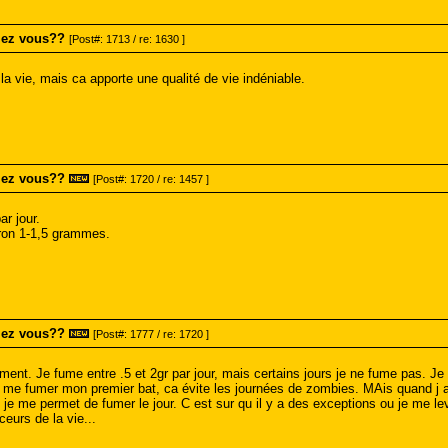
mez vous??
[Post#: 1713 / re: 1630 ]
la vie, mais ca apporte une qualité de vie indéniable.
mez vous??
[Post#: 1720 / re: 1457 ]
r jour.
iron 1-1,5 grammes.
mez vous??
[Post#: 1777 / re: 1720 ]
ment. Je fume entre .5 et 2gr par jour, mais certains jours je ne fume pas. Je 
e me fumer mon premier bat, ca évite les journées de zombies. MAis quand j ai
 me permet de fumer le jour. C est sur qu il y a des exceptions ou je me leve
eurs de la vie...