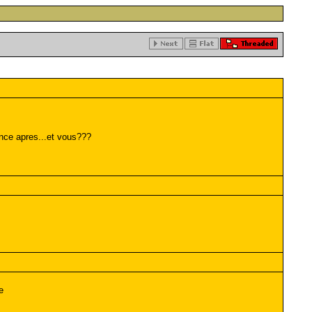
ence apres...et vous???
e