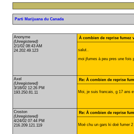
Parti Marijuana du Canada
Anonyme
À combien de reprise fumez 
(Unregistered)
2/1/02 08:43 AM
salut..
24.202.49.123
moi jfumes à peu pres une fois p
Axel
Re: À combien de reprise fu
(Unregistered)
3/18/02 12:26 PM
Moi, je suis francais, g 17 ans e
193.250.81.11
Croston
Re: À combien de reprise fu
(Unregistered)
4/24/02 07:44 PM
Moé chu un gars ki doé fumer 2 
216.209.121.119