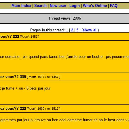
Main Index
|
Search
|
New user
|
Login
|
Who's Online
|
FAQ
Thread views: 2006
Pages in this thread: 1 |
2
|
3
| (
show all
)
vous??
[Post#: 1457 ]
ar semaine...pis quand jsuis taner..ben j'arrete pour un boutte...pis jrecomm
mez vous??
[Post#: 1517 / re: 1457 ]
t je fume + ou - 6 pets par jour
mez vous??
[Post#: 1630 / re: 1517 ]
grammes par jour pi jtrouve sa ben cool dememe fumer sé sa le best dans vi