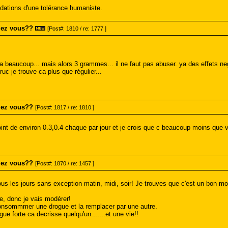
dations d'une tolérance humaniste.
mez vous??
[Post#: 1810 / re: 1777 ]
 ca beaucoup... mais alors 3 grammes... il ne faut pas abuser. ya des effets n
ruc je trouve ca plus que régulier...
mez vous??
[Post#: 1817 / re: 1810 ]
t de environ 0.3,0.4 chaque par jour et je crois que c beaucoup moins que vou
mez vous??
[Post#: 1870 / re: 1457 ]
s les jours sans exception matin, midi, soir! Je trouves que c'est un bon moy
e, donc je vais modérer!
 consommmer une drogue et la remplacer par une autre.
e forte ca decrisse quelqu'un.......et une vie!!