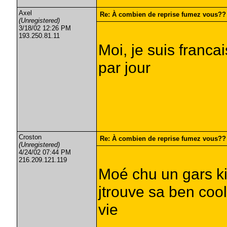
Axel
Re: À combien de reprise fumez vous??
(Unregistered)
3/18/02 12:26 PM
193.250.81.11
Moi, je suis franca
par jour
Croston
Re: À combien de reprise fumez vous??
(Unregistered)
4/24/02 07:44 PM
216.209.121.119
Moé chu un gars ki
jtrouve sa ben coo
vie