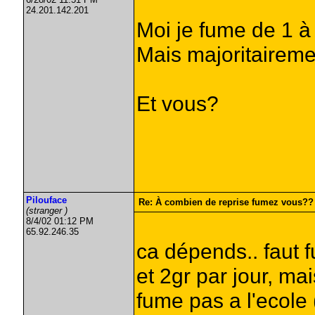
24.201.142.201
Moi je fume de 1 à
Mais majoritaireme
Et vous?
Pilouface
Re: À combien de reprise fumez vous??
(stranger )
8/4/02 01:12 PM
65.92.246.35
ca dépends.. faut f
et 2gr par jour, ma
fume pas a l'ecole 