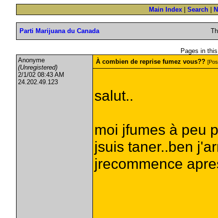
Main Index
|
Search
|
N
Parti Marijuana du Canada
Th
Pages in this
Anonyme
À combien de reprise fumez vous??
[Pos
(Unregistered)
2/1/02 08:43 AM
24.202.49.123
salut..
moi jfumes à peu p
jsuis taner..ben j'a
jrecommence apres