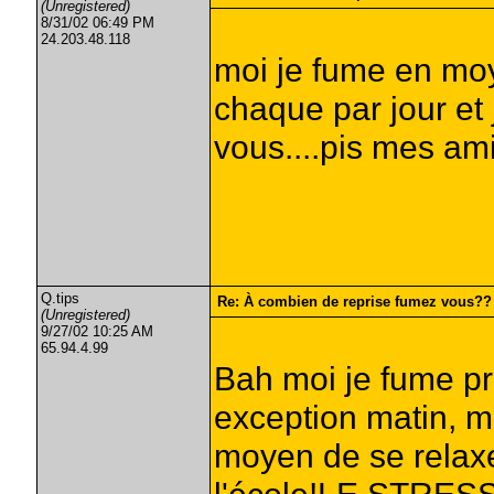
(Unregistered)
8/31/02 06:49 PM
24.203.48.118
moi je fume en moy
chaque par jour et
vous....pis mes amis
Q.tips
Re: À combien de reprise fumez vous??
(Unregistered)
9/27/02 10:25 AM
65.94.4.99
Bah moi je fume pr
exception matin, mi
moyen de se relaxer