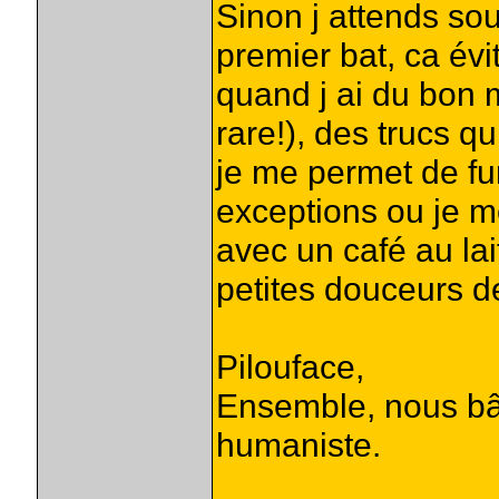
Sinon j attends so
premier bat, ca év
quand j ai du bon 
rare!), des trucs 
je me permet de fum
exceptions ou je m
avec un café au lait
petites douceurs de 
Pilouface,
Ensemble, nous bât
humaniste.