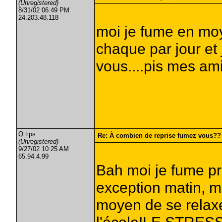
(Unregistered)
8/31/02 06:49 PM
24.203.48.118
moi je fume en moy
chaque par jour et
vous....pis mes amis
Q.tips
Re: À combien de reprise fumez vous??
(Unregistered)
9/27/02 10:25 AM
65.94.4.99
Bah moi je fume pr
exception matin, mi
moyen de se relaxer