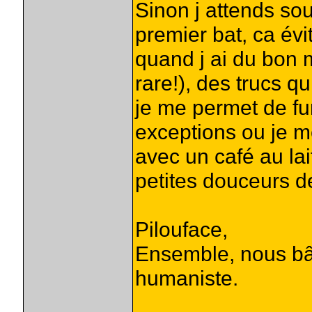
Sinon j attends so
premier bat, ca év
quand j ai du bon 
rare!), des trucs 
je me permet de fum
exceptions ou je m
avec un café au lait
petites douceurs de 
Pilouface,
Ensemble, nous bât
humaniste.