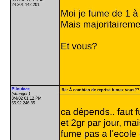
24.201.142.201
Moi je fume de 1 à
Mais majoritaireme
Et vous?
Pilouface
Re: À combien de reprise fumez vous??
(stranger )
8/4/02 01:12 PM
65.92.246.35
ca dépends.. faut f
et 2gr par jour, ma
fume pas a l'ecole 