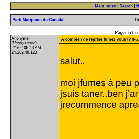
Main Index
|
Search
|
N
Parti Marijuana du Canada
Th
Pages in this
Anonyme
À combien de reprise fumez vous??
[Pos
(Unregistered)
2/1/02 08:43 AM
24.202.49.123
salut..
moi jfumes à peu p
jsuis taner..ben j'a
jrecommence apres