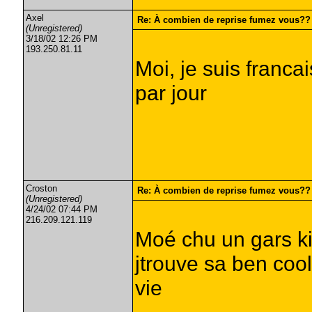
Axel
Re: À combien de reprise fumez vous??
(Unregistered)
3/18/02 12:26 PM
193.250.81.11
Moi, je suis franca
par jour
Croston
Re: À combien de reprise fumez vous??
(Unregistered)
4/24/02 07:44 PM
216.209.121.119
Moé chu un gars ki
jtrouve sa ben coo
vie