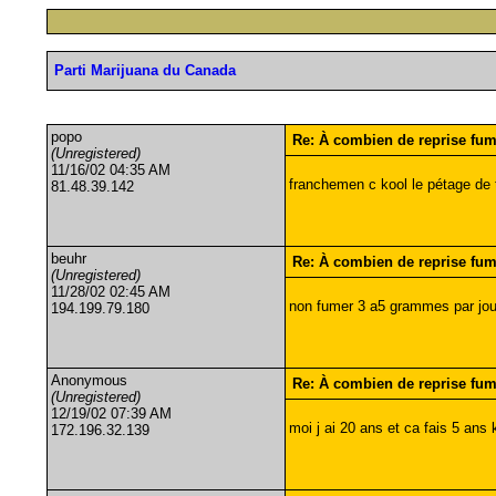
Parti Marijuana du Canada
popo
Re: À combien de reprise fu
(Unregistered)
11/16/02 04:35 AM
franchemen c kool le pétage de t
81.48.39.142
beuhr
Re: À combien de reprise fu
(Unregistered)
11/28/02 02:45 AM
non fumer 3 a5 grammes par 
194.199.79.180
Anonymous
Re: À combien de reprise fu
(Unregistered)
12/19/02 07:39 AM
moi j ai 20 ans et ca fais 5 ans 
172.196.32.139