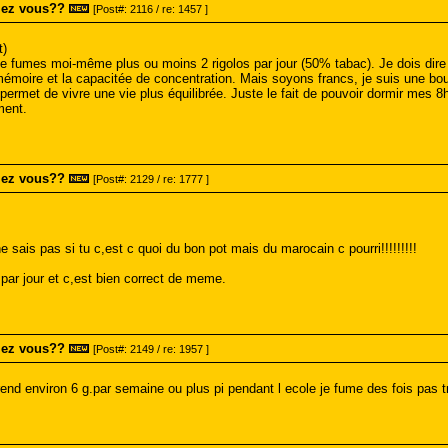
mez vous??
[Post#: 2116 / re: 1457 ]
t)
 je fumes moi-même plus ou moins 2 rigolos par jour (50% tabac). Je dois dire qu
 mémoire et la capacitée de concentration. Mais soyons francs, je suis une bou
permet de vivre une vie plus équilibrée. Juste le fait de pouvoir dormir mes 8h 
ment.
mez vous??
[Post#: 2129 / re: 1777 ]
sais pas si tu c,est c quoi du bon pot mais du marocain c pourri!!!!!!!!!
ar jour et c,est bien correct de meme.
mez vous??
[Post#: 2149 / re: 1957 ]
prend environ 6 g.par semaine ou plus pi pendant l ecole je fume des fois pas 