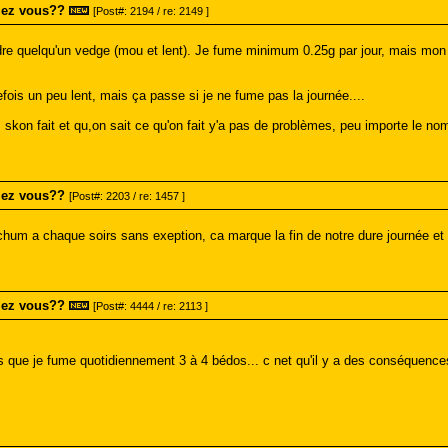
mez vous??
[Post#: 2194 / re: 2149 ]
ndre quelqu'un vedge (mou et lent). Je fume minimum 0.25g par jour, mais mon
fois un peu lent, mais ça passe si je ne fume pas la journée....
 skon fait et qu,on sait ce qu'on fait y'a pas de problèmes, peu importe le 
mez vous??
[Post#: 2203 / re: 1457 ]
um a chaque soirs sans exeption, ca marque la fin de notre dure journée et l
mez vous??
[Post#: 4444 / re: 2113 ]
s que je fume quotidiennement 3 à 4 bédos... c net qu'il y a des conséquences m