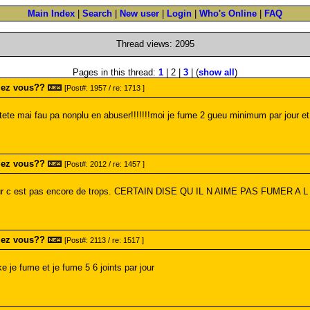
Main Index
|
Search
|
New user
|
Login
|
Who's Online
|
FAQ
Thread views: 2095
Pages in this thread:
1
| 2 |
3
| (
show all
)
mez vous??
[Post#: 1957 / re: 1713 ]
ete mai fau pa nonplu en abuser!!!!!!!moi je fume 2 gueu minimum par jour et j
mez vous??
[Post#: 2012 / re: 1457 ]
jour c est pas encore de trops. CERTAIN DISE QU IL N AIME PAS FUM
mez vous??
[Post#: 2113 / re: 1517 ]
ke je fume et je fume 5 6 joints par jour