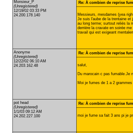
Monsieur_P
Re: À combien de reprise fu
(Unregistered)
12/19/02 03:33 PM
Messieurs, mesdames (yea righ
24.200.178.140
Je suis l'aube de la trentaine et
au long terme; surtout reliés la
derrière la cravate en soirée me 
travail qui est exigeant mentale
Anonyme
Re: À combien de reprise fu
(Unregistered)
12/22/02 06:10 AM
salut,
24.203.162.48
Du marocain c pas fumable.Je ne 
Moi je fumes de 1 a 2 grammes p
pot head
Re: À combien de reprise fu
(Unregistered)
1/1/03 09:12 AM
moi je fume sa fait 3 ans pi je 
24.202.227.100