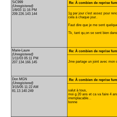
SiC999
Re: À combien de reprise fu
(Unregistered)
1/8/03 11:16 PM
1g par jour c'est assez pour re
209.226.143.144
cela à chaque jour..
Faut dire que je me sent quelque
Tk, tant qu,on se sent bien dans
Marie-Laure
Re: À combien de reprise fu
(Unregistered)
1/11/03 05:11 PM
Jme partage un joint avec mon ch
207.134.166.145
Don MGN
Re: À combien de reprise fu
(Unregistered)
3/15/05 11:22 AM
salut à tous,
81.13.140.249
moi g 20 ans et ca va faire 4 an
irremplacable...
bonne