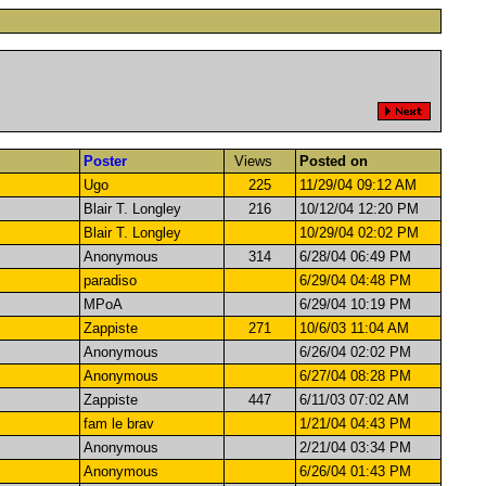
Poster
Views
Posted on
Ugo
225
11/29/04 09:12 AM
Blair T. Longley
216
10/12/04 12:20 PM
Blair T. Longley
10/29/04 02:02 PM
Anonymous
314
6/28/04 06:49 PM
paradiso
6/29/04 04:48 PM
MPoA
6/29/04 10:19 PM
Zappiste
271
10/6/03 11:04 AM
Anonymous
6/26/04 02:02 PM
Anonymous
6/27/04 08:28 PM
Zappiste
447
6/11/03 07:02 AM
fam le brav
1/21/04 04:43 PM
Anonymous
2/21/04 03:34 PM
Anonymous
6/26/04 01:43 PM