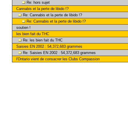
Re: hors sujet
Cannabis et la perte de libido !?
Re: Cannabis et la perte de libido !?
Re: Cannabis et la perte de libido !?
soutien !
les bien fait du THC
Re: les bien fait du THC
Saisies EN 2002 : 54,372,683 grammes
Re: Saisies EN 2002 : 54,372,683 grammes
l'Ontario vient de consacrer les Clubs Compassion