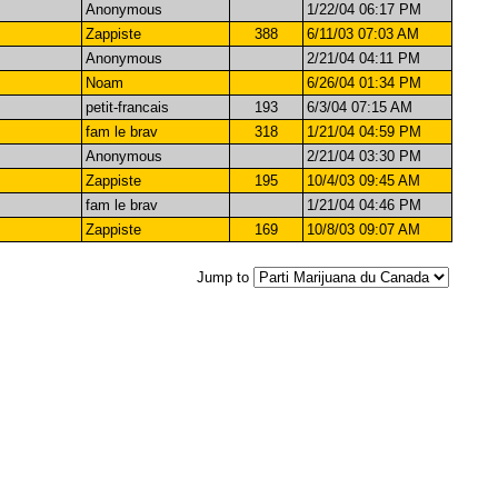
Anonymous
1/22/04 06:17 PM
Zappiste
388
6/11/03 07:03 AM
Anonymous
2/21/04 04:11 PM
Noam
6/26/04 01:34 PM
petit-francais
193
6/3/04 07:15 AM
fam le brav
318
1/21/04 04:59 PM
Anonymous
2/21/04 03:30 PM
Zappiste
195
10/4/03 09:45 AM
fam le brav
1/21/04 04:46 PM
Zappiste
169
10/8/03 09:07 AM
Jump to