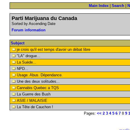
Main Index
|
Search
|
N
Parti Marijuana du Canada
Sorted by Ascending Date
Forum information
Subject
je crois qu'il est temps d'avoir un débat libre
"LA" drogue...
La Suède...
NPD...
Usage. Abus. Dépendance.
Une des deux solitudes...
Cannabis Quebec a TQS
La Guerre des Bush
ASIE / MALAISIE
La Tête de Cauchon !
Pages:
<<
2
3
4
5
6
7
8
9