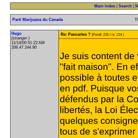
Main Index
|
Search
|
N
Parti Marijuana du Canada
T
Hugo
Re: Pancartes ?
[Post#: 235 / re: 234 ]
(stranger )
11/14/00 01:22 AM
206.47.244.90
Je suis content de 
"fait maison". En ef
possible à toutes 
en pdf. Puisque vos
défendus par la Con
libertés, la Loi Éle
quelques consignes
tous de s'exprimer 