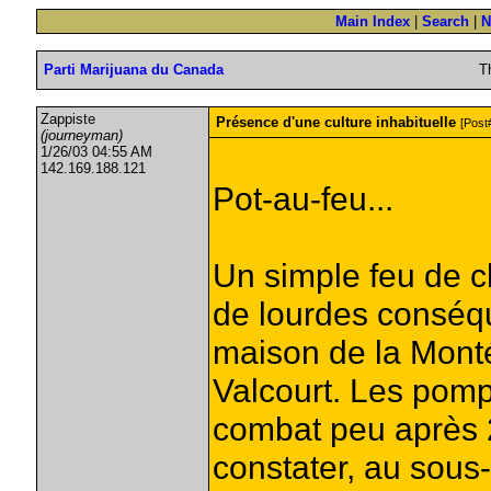
Main Index
|
Search
|
N
Parti Marijuana du Canada
T
Zappiste
Présence d'une culture inhabituelle
[Post
(journeyman)
1/26/03 04:55 AM
142.169.188.121
Pot-au-feu...
Un simple feu de c
de lourdes conséqu
maison de la Mont
Valcourt. Les pompi
combat peu après 2
constater, au sous-