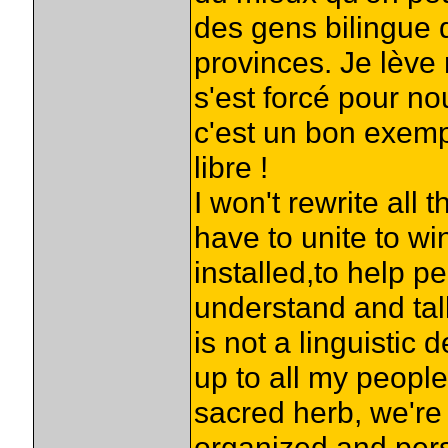
des gens bilingue q
provinces. Je lèv
s'est forcé pour no
c'est un bon exemp
libre !
I won't rewrite all t
have to unite to wi
installed,to help p
understand and talk
is not a linguistic 
up to all my people
sacred herb, we're
organized and persi