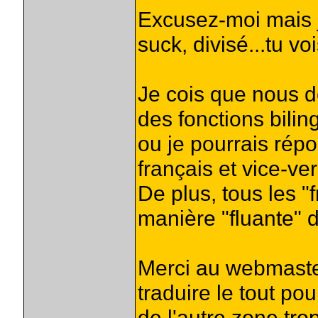
Excusez-moi mais j
suck, divisé...tu vo
Je cois que nous 
des fonctions bilin
ou je pourrais rép
français et vice-v
De plus, tous les "
manière "fluante" 
Merci au webmaster
traduire le tout po
de l'autre zone tro