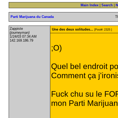
Main Index
|
Search
|
N
Parti Marijuana du Canada
T
Zappiste
Une des deux solitudes...
[Post#: 2325 ]
(journeyman)
1/24/03 07:34 AM
142.169.186.79
;O)
Quel bel endroit p
Comment ça j'ironi
Fuck chu su le F
mon Parti Marijuan