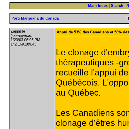
Main Index
|
Search
|
N
Parti Marijuana du Canada
T
Zappiste
Appui de 53% des Canadiens et 58% de
(journeyman)
1/20/03 06:05 PM
142.169.189.43
Le clonage d'embr
thérapeutiques -gr
recueille l'appui 
Québécois. L'oppo
au Québec.
Les Canadiens son
clonage d'êtres hu