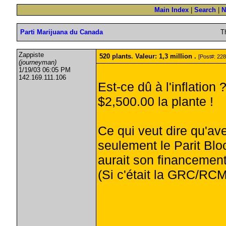
Main Index
|
Search
|
N
Parti Marijuana du Canada
T
Zappiste
520 plants. Valeur: 1,3 million .
[Post#: 228
(journeyman)
1/19/03 06:05 PM
142.169.111.106
Est-ce dû à l'inflation 
$2,500.00 la plante !
Ce qui veut dire qu'av
seulement le Parit Bl
aurait son financement 
(Si c'était la GRC/RCMP