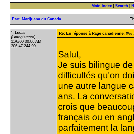
Main Index
|
Search
|
N
Parti Marijuana du Canada
Th
"; Lucas
Re: En réponse à Rage canadienne.
[Post#
(Unregistered)
11/6/00 00:06 AM
206.47.244.90
Salut,
Je suis bilingue d
difficultés qu'on 
une autre langue c
ans. La conversati
crois que beaucoup
français ou en angl
parfaitement la lan