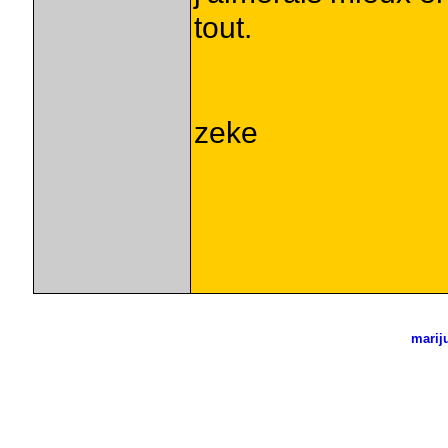
tout.
zeke
marij