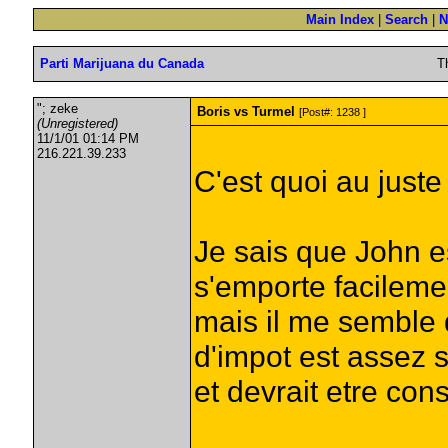
Main Index
|
Search
|
N
Parti Marijuana du Canada
T
"; zeke
Boris vs Turmel
[Post#: 1238 ]
(Unregistered)
11/1/01 01:14 PM
216.221.39.233
C'est quoi au just
Je sais que John es
s'emporte facileme
mais il me semble 
d'impot est assez 
et devrait etre cons