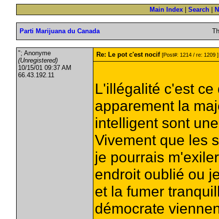
Main Index
|
Search
|
N
Parti Marijuana du Canada
Th
"; Anonyme
Re: Le pot c'est nocif
[Post#: 1214 / re: 1209 ]
(Unregistered)
10/15/01 09:37 AM
66.43.192.11
L'illégalité c'est c
apparement la majo
intelligent sont une
Vivement que les 
je pourrais m'exile
endroit oublié ou j
et la fumer tranqui
démocrate viennen